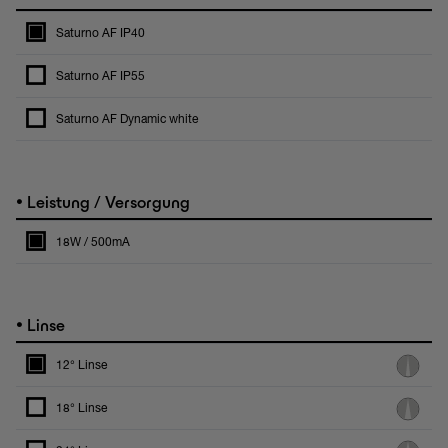
Saturno AF IP40
Saturno AF IP55
Saturno AF Dynamic white
•
Leistung / Versorgung
18W / 500mA
•
Linse
12° Linse
18° Linse