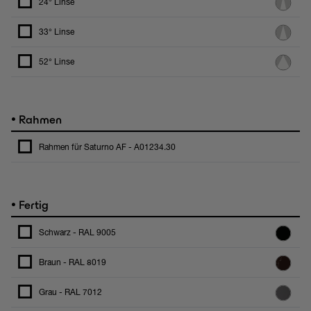
24° Linse
33° Linse
52° Linse
•
Rahmen
Rahmen für Saturno AF - A01234.30
•
Fertig
Schwarz - RAL 9005
Braun - RAL 8019
Grau - RAL 7012