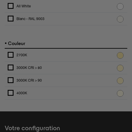
All White
Blanc - RAL 9003
•
Couleur
2700K
3000K CRI > 80
3000K CRI > 90
4000K
Votre configuration