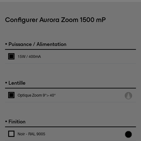
Configurer Aurora Zoom 1500 mP
•
Puissance / Alimentation
15W / 400mA
•
Lentille
Optique Zoom 9°> 40°
•
Finition
Noir - RAL 9005