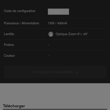
Code de configuration
7Z4924.--
Puissance / Alimentation
15W / 400mA
Lentille
Optique Zoom 9°> 40°
Finition
-
Couleur
-
FEUILLE DE CONFIGURATION
Télécharger