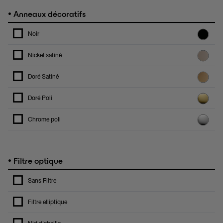
•
Anneaux décoratifs
Noir
Nickel satiné
Doré Satiné
Doré Poli
Chrome poli
•
Filtre optique
Sans Filtre
Filtre elliptique