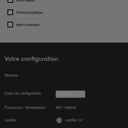
Nid d'abeille
Filtre prismatique
Verre correcteur
Votre configuration
Monture
-
Code de configuration
7Q4817.----
Puissance / Alimentation
9W / 500mA
Lentille
Lentille 14°