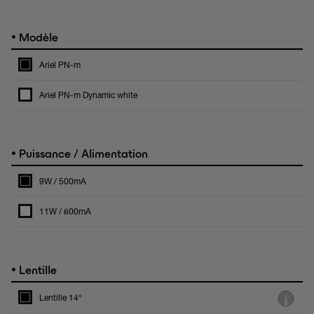
•
Modèle
Ariel PN-m
Ariel PN-m Dynamic white
•
Puissance / Alimentation
9W / 500mA
11W / 600mA
•
Lentille
Lentille 14°