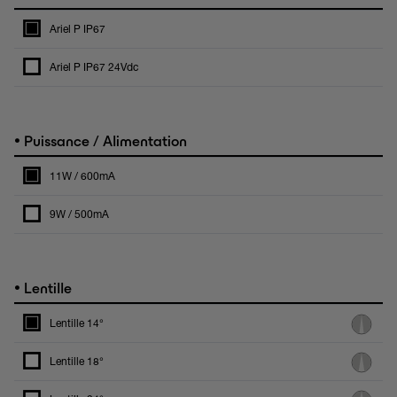
Ariel P IP67
Ariel P IP67 24Vdc
•
Puissance / Alimentation
11W / 600mA
9W / 500mA
•
Lentille
Lentille 14°
Lentille 18°