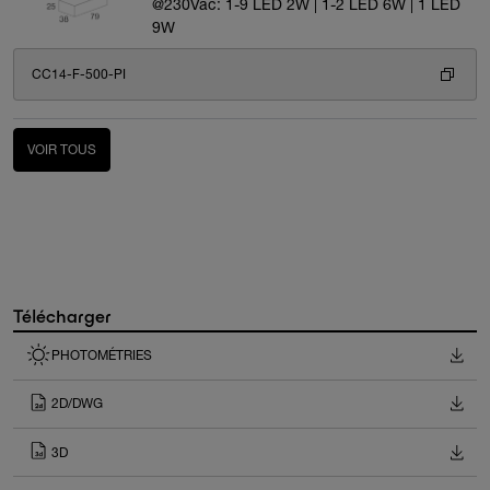
@230Vac: 1-9 LED 2W | 1-2 LED 6W | 1 LED
9W
CC14-F-500-PI
VOIR TOUS
Télécharger
PHOTOMÉTRIES
2D/DWG
3D