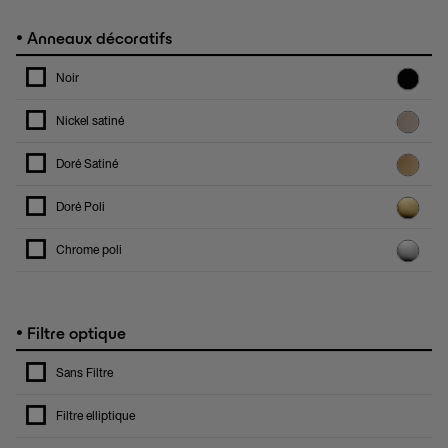
•
Anneaux décoratifs
Noir
Nickel satiné
Doré Satiné
Doré Poli
Chrome poli
•
Filtre optique
Sans Filtre
Filtre elliptique