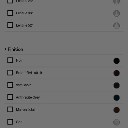
Lentille 24°
Lentille 33°
Lentille 52°
•
Finition
Noir
Brun - RAL 8019
Vert Sapin
Anthracite Grey
Marron éclat
Gris