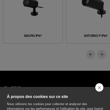
MACRO IP67
SATURNO P IP67
À propos des cookies sur ce site
DGA S.p.A. Via Pietro Nenni 72/B
Nous utilisons les cookies pour collecter et analyser des
50013 Campi Bisenzio Firenze - Italy
informations sur les performances et l'utilisation du site, pour fournir