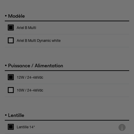
•
Modèle
Ariel B Multi
Ariel B Multi Dynamic white
•
Puissance / Alimentation
12W / 24-48Vdc
10W / 24-48Vdc
•
Lentille
Lentille 14°