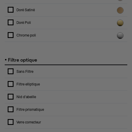
Doré Satiné
Doré Poli
Chrome poli
•
Filtre optique
Sans Filtre
Filtre elliptique
Nid d'abeille
Filtre prismatique
Verre correcteur