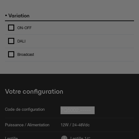
•
Variation
ON-OFF
DALI
Broadcast
Votre configuration
Code de configuration
7Q5002.-----
Puissance / Alimentation
12W / 24-48Vdc
Lentille
Lentille 14°