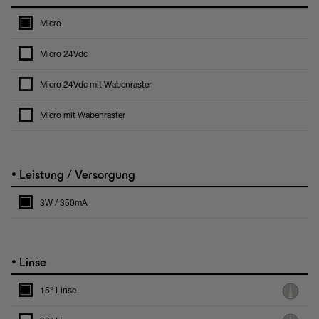
Micro
Micro 24Vdc
Micro 24Vdc mit Wabenraster
Micro mit Wabenraster
•
Leistung / Versorgung
3W / 350mA
•
Linse
15° Linse