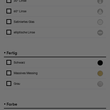
30° Linse
60° Linse
Satiniertes Glas
elliptische Linse
•
Fertig
Schwarz
Massives Messing
Grau
•
Farbe