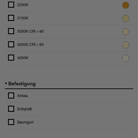
2200K
2700K
3000K CRI > 80
3000K CRI > 90
4000K
•
Befestigung
Anbau
Erdspieϐ
Baumgurt