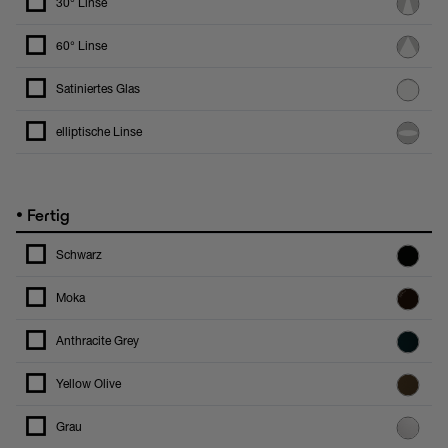
30° Linse
60° Linse
Satiniertes Glas
elliptische Linse
•
Fertig
Schwarz
Moka
Anthracite Grey
Yellow Olive
Grau