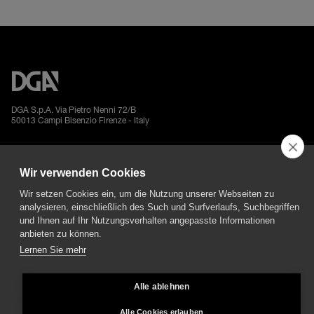
DGA S.p.A. Via Pietro Nenni 72/B
50013 Campi Bisenzio Firenze - Italy
Wir verwenden Cookies
Wir setzen Cookies ein, um die Nutzung unserer Webseiten zu
All rights reserved - VAT No. 02237280488 - REA: FI496272 - Share capital: €
analysieren, einschließlich des Such und Surfverlaufs, Suchbegriffen
2.500.000,00
und Ihnen auf Ihr Nutzungsverhalten angepasste Informationen
anbieten zu können.
General Sales and Guarantee Conditions
-
Datenschutz
-
Whistleblowing
-
Credits
Lernen Sie mehr
Alle ablehnen
Alle Cookies erlauben