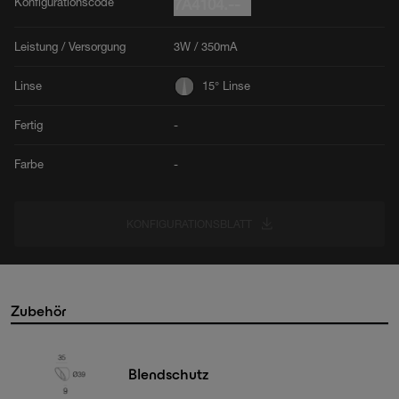
Konfigurationscode
7A4104.--
Leistung / Versorgung
3W / 350mA
Linse
15° Linse
Fertig
-
Farbe
-
KONFIGURATIONSBLATT
Zubehör
Blendschutz