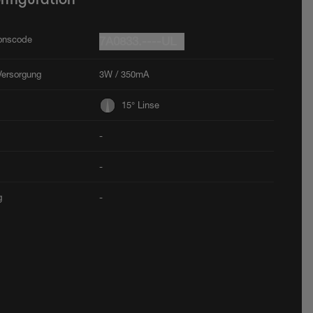
ionscode
7A0833.----UL
Versorgung
3W / 350mA
15° Linse
-
-
g
-