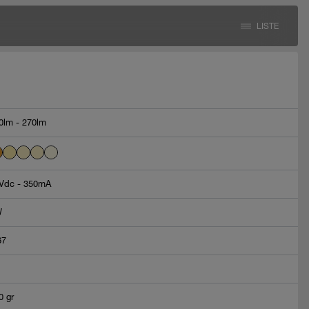
LISTE
0lm - 270lm
Vdc - 350mA
W
67
0 gr