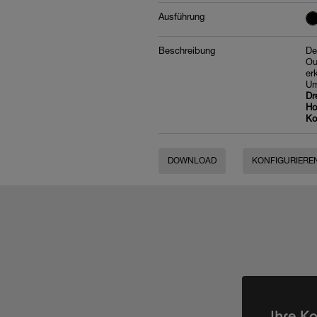
Ausführung
Beschreibung
De
Ou
er
Um
Dr
Ho
Ko
DOWNLOAD
KONFIGURIERE
Ihre K