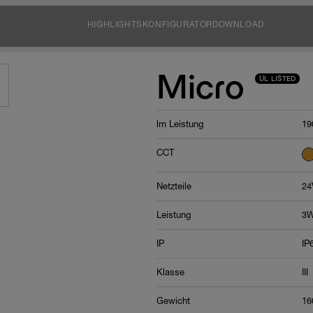
HIGHLIGHTS
KONFIGURATOR
DOWNLOAD
Micro
UL LISTED
lm Leistung
19
CCT
Netzteile
24
Leistung
3
IP
IP
Klasse
III
Gewicht
16