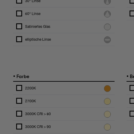
30° Linse
60° Linse
Satiniertes Glas
elliptische Linse
•
•
Farbe
Be
2200K
2700K
3000K CRI > 80
3000K CRI > 90