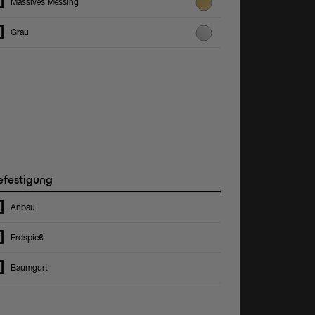
Massives Messing
Grau
festigung
Anbau
Erdspieϐ
Baumgurt