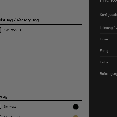
Konfigurat
istung / Versorgung
Leistung / 
3W / 350mA
Linse
Fertig
Farbe
Befestigun
rtig
Schwarz