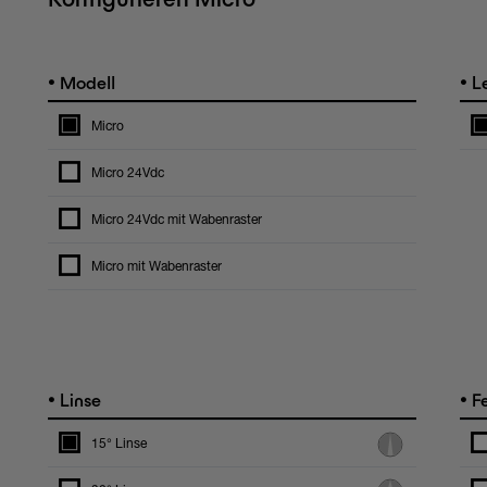
•
•
Modell
Le
Micro
Micro 24Vdc
Micro 24Vdc mit Wabenraster
Micro mit Wabenraster
•
•
Linse
Fe
15° Linse