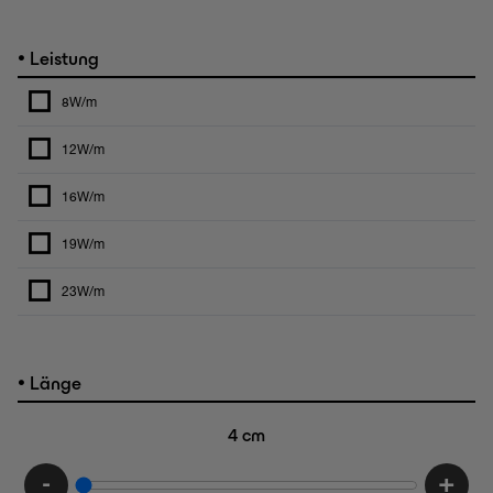
•
Leistung
8W/m
12W/m
16W/m
19W/m
23W/m
•
Länge
4
cm
-
+