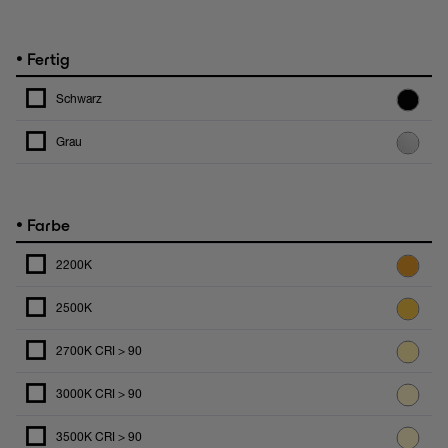
•
Fertig
Schwarz
Grau
•
Farbe
2200K
2500K
2700K CRI > 90
3000K CRI > 90
3500K CRI > 90