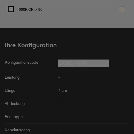
4000K CRI > 90
Ihre Konfiguration
Konfigurationscode
LADC_ -004_ _ _ _ _
Leistung
-
Länge
4 cm
Abdeckung
-
Endkappe
-
Kabelausgang
-