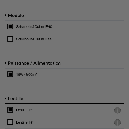
•
Modèle
Saturno In&Out m IP40
Saturno In&Out m IP55
•
Puissance / Alimentation
18W / 500mA
•
Lentille
Lentille 12°
Lentille 18°