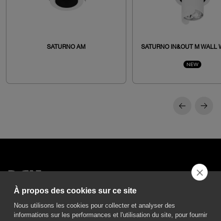
SATURNO AM
SATURNO IN&OUT M WALL
NEW
À propos des cookies sur ce site
DGA S.p.A. Via Pietro Nenni 72/B
50013 Campi Bisenzio Firenze - Italy
Nous utilisons les cookies pour collecter et analyser des
informations sur les performances et l'utilisation du site, pour fournir