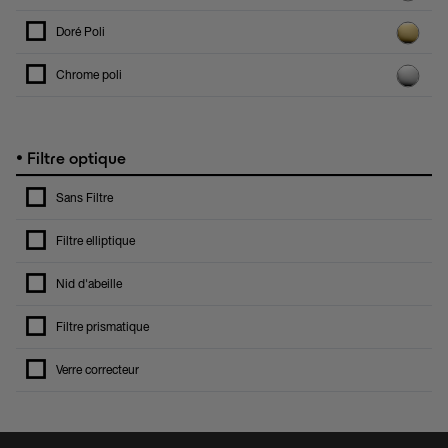
Doré Poli
Chrome poli
•
Filtre optique
Sans Filtre
Filtre elliptique
Nid d'abeille
Filtre prismatique
Verre correcteur