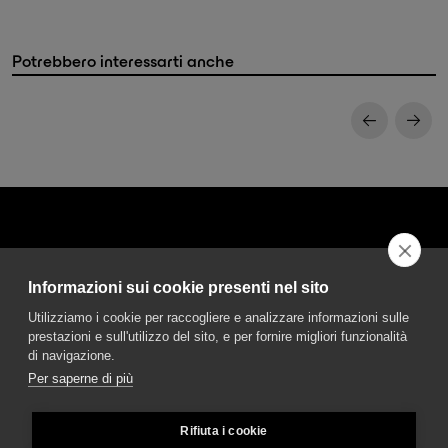
Potrebbero interessarti anche
Informazioni sui cookie presenti nel sito
DGA S.p.A. Via Pietro Nenni 72/B
Utilizziamo i cookie per raccogliere e analizzare informazioni sulle
50013 Campi Bisenzio Firenze - Italy
prestazioni e sull'utilizzo del sito, e per fornire migliori funzionalità
di navigazione.
Per saperne di più
Rifiuta i cookie
© DGA S.p.A. a socio unico - All rights reserved - P.Iva 02237280488 - REA: