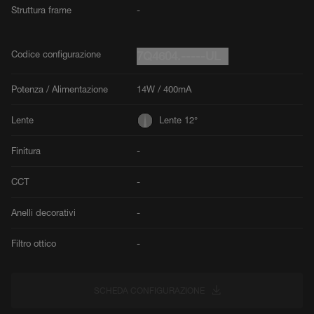
Struttura frame
-
Codice configurazione
7Q4604.-----UL
Potenza / Alimentazione
14W / 400mA
Lente
Lente 12°
Finitura
-
CCT
-
Anelli decorativi
-
Filtro ottico
-
SCHEDA CONFIGURAZIONE