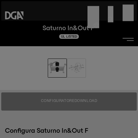
Saturno In&Out F
UL LISTED
CONFIGURATORE
DOWNLOAD
Configura Saturno In&Out F