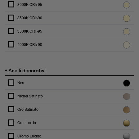
3000K CRI>95
3500K CRI>90
3500K CRI>95
4000K CRI>90
•
Anelli decorativi
Nero
Nichel Satinato
Oro Satinato
Oro Lucido
Cromo Lucido