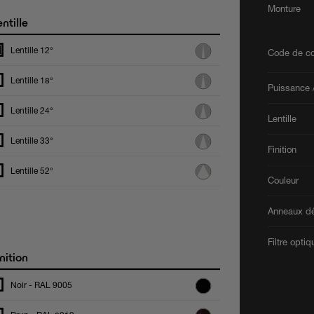
Monture
ntille
Lentille 12°
Code de co
Lentille 18°
Puissance /
Lentille 24°
Lentille
Lentille 33°
Finition
Lentille 52°
Couleur
Anneaux dé
Filtre optiq
nition
Noir - RAL 9005