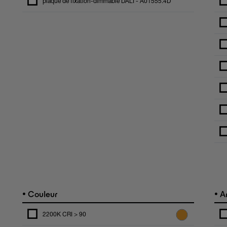
plaque de fixation-dimmable DALI - A01555.4D
•
•
Couleur
An
2200K CRI > 90