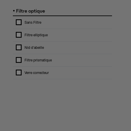
•
Filtre optique
Sans Filtre
Filtre elliptique
Nid d'abeille
Filtre prismatique
Verre correcteur