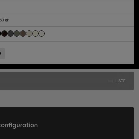
60 gr
R
LISTE
configuration