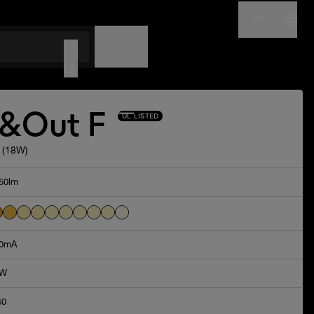
FR
NOM
CODE
n&Out F
UL LISTED
s (18W)
50lm
0mA
4W
40