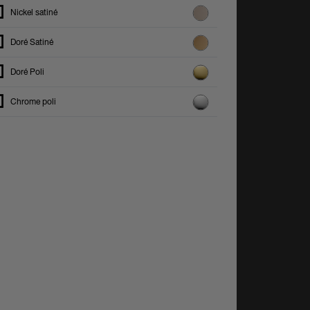
Nickel satiné
Doré Satiné
Doré Poli
Chrome poli