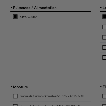
•
•
Puissance / Alimentation
Le
14W / 400mA
•
•
Monture
Fi
plaque de fixation-dimmable 0/1..10V - A01555.4R