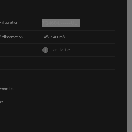
-
nfiguration
7Q4604.-----UL
 Alimentation
14W / 400mA
Lentille 12°
-
-
coratifs
-
ue
-