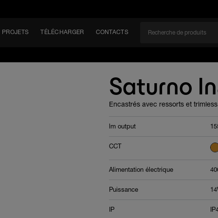
PROJETS
TÉLÉCHARGER
CONTACTS
CAN
Saturno I
Encastrés avec ressorts et trimles
EM
lm output
15
CCT
Alimentation électrique
40
Puissance
1
IP
IP