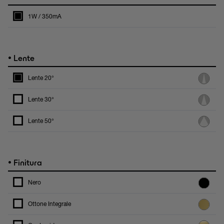
1W / 350mA
•
Lente
Lente 20°
Lente 30°
Lente 50°
•
Finitura
Nero
Ottone Integrale