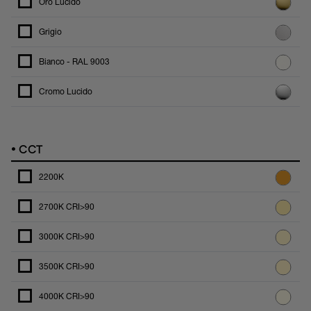
Oro Lucido
Grigio
Bianco - RAL 9003
Cromo Lucido
•
CCT
2200K
2700K CRI>90
3000K CRI>90
3500K CRI>90
4000K CRI>90