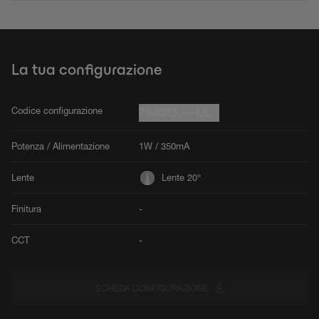
La tua configurazione
Codice configurazione
784013.---UL
Potenza / Alimentazione
1W / 350mA
Lente
Lente 20°
Finitura
-
CCT
-
SCHEDA CONFIGURAZIONE