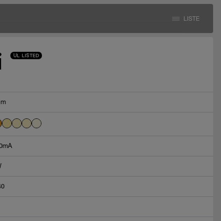
LISTE
i
UL LISTED
lm
0mA
W
40