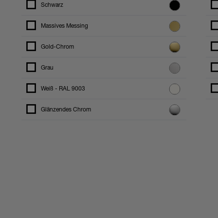
Schwarz
Massives Messing
Gold-Chrom
Grau
Weiß - RAL 9003
Glänzendes Chrom