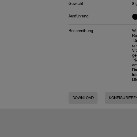
Gewicht
8 
Ausführung
Beschreibung
We
Re
Di
un
Vi
ge
NA
en
Dr
Id
DG
DOWNLOAD
KONFIGURIERE