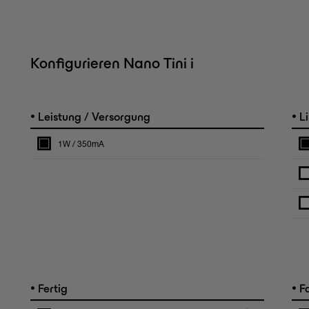
Konfigurieren Nano Tini i
•
•
Leistung / Versorgung
Li
1W / 350mA
•
•
Fertig
F