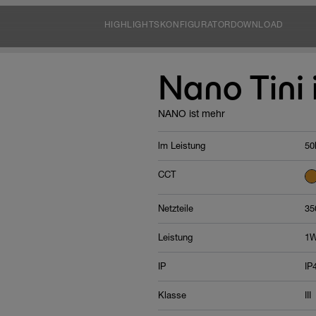
HIGHLIGHTS
KONFIGURATOR
DOWNLOAD
Nano Tini 
NANO ist mehr
lm Leistung
50
CCT
Netzteile
35
Leistung
1
IP
IP
Klasse
III