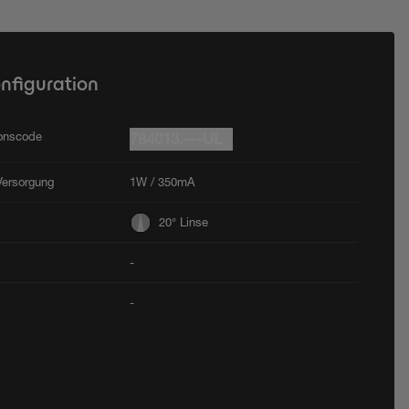
onfiguration
ionscode
784013.---UL
Versorgung
1W / 350mA
20° Linse
-
-