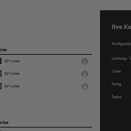
Ihre K
Konfigurat
nse
Leistung / 
20° Linse
Linse
30° Linse
Fertig
50° Linse
Farbe
arbe