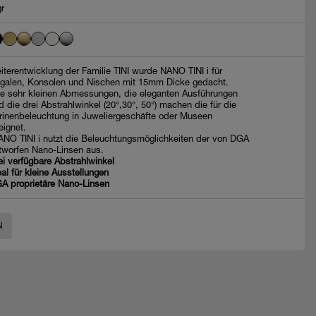
gr
iterentwicklung der Familie TINI wurde NANO TINI i für
galen, Konsolen und Nischen mit 15mm Dicke gedacht.
e sehr kleinen Abmessungen, die eleganten Ausführungen
d die drei Abstrahlwinkel (20°,30°, 50°) machen die für die
trinenbeleuchtung in Juweliergeschäfte oder Museen
eignet.
NO TINI i nutzt die Beleuchtungsmöglichkeiten der von DGA
tworfen Nano-Linsen aus.
ei verfügbare Abstrahlwinkel
eal für kleine Ausstellungen
A proprietäre Nano-Linsen
N