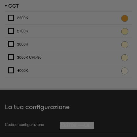
•
CCT
2200K
2700K
3000K
3000K CRI>90
4000K
La tua configurazione
Codice configurazione
733706.---UL