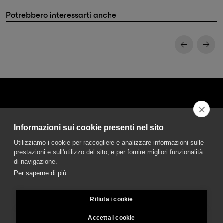
Potrebbero interessarti anche
Informazioni sui cookie presenti nel sito
DGA S.p.A. Via Pietro Nenni 72/B
Utilizziamo i cookie per raccogliere e analizzare informazioni sulle
50013 Campi Bisenzio Firenze - Italy
prestazioni e sull'utilizzo del sito, e per fornire migliori funzionalità
di navigazione.
Per saperne di più
Rifiuta i cookie
© DGA S.p.A. a socio unico - All rights reserved - P.Iva 02237280488 - REA:
FI496272 - Capitale sociale: € 2.500.000,00
Accetta i cookie