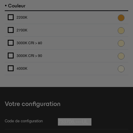
•
Couleur
2200K
2700K
3000K CRI > 80
3000K CRI > 90
4000K
Votre configuration
Code de configuration
733706.---UL