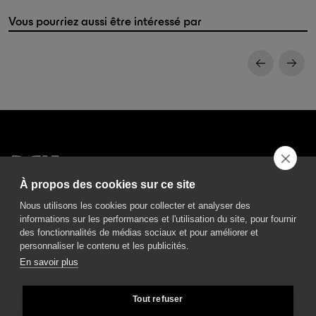
Vous pourriez aussi être intéressé par
À propos des cookies sur ce site
DGA S.p.A. Via Pietro Nenni 72/B
Nous utilisons les cookies pour collecter et analyser des
50013 Campi Bisenzio Firenze - Italy
informations sur les performances et l'utilisation du site, pour fournir
des fonctionnalités de médias sociaux et pour améliorer et
personnaliser le contenu et les publicités.
En savoir plus
All rights reserved - VAT No. 02237280488 - REA: FI496272 - Share capital: €
Tout refuser
2.500.000,00