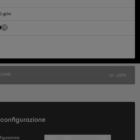
0 gr/m
LOAD
LISTA
 configurazione
figurazione
LACL_ -007_ _ _ _ _ _ -UL