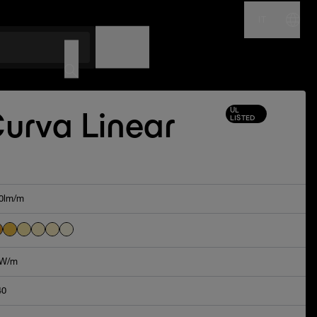
IT
NOME
CODICE
UL
urva Linear
LISTED
0lm/m
5W/m
40