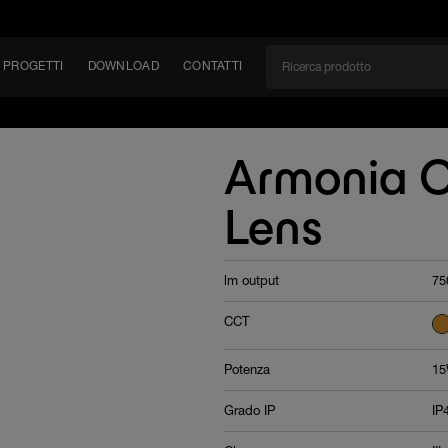
PROGETTI
DOWNLOAD
CONTATTI
/CAN
Armonia C
TÀ
Lens
EM
lm output
75
CCT
Potenza
1
Grado IP
IP