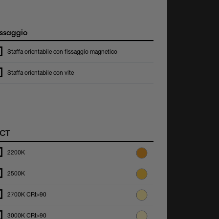
ssaggio
Staffa orientabile con fissaggio magnetico
Staffa orientabile con vite
CT
2200K
2500K
2700K CRI>90
3000K CRI>90