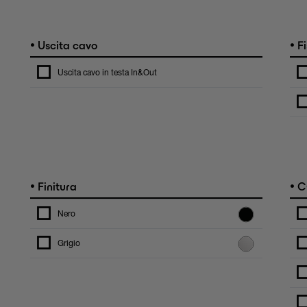
•
•
Uscita cavo
Fi
Uscita cavo in testa In&Out
•
•
Finitura
C
Nero
Grigio