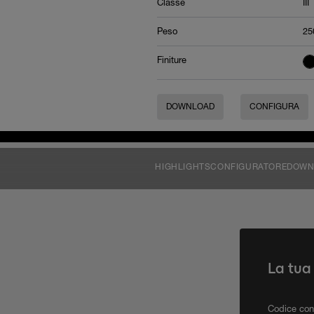
Classe
III
Peso
25
Finiture
DOWNLOAD
CONFIGURA
HIGHLIGHTS
CONFIGURATORE
DOWN
La tua
Codice con