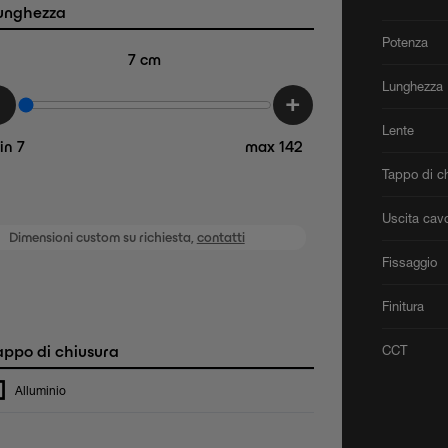
unghezza
Potenza
7
cm
Lunghezza
-
+
Lente
in 7
max 142
Tappo di c
Uscita cav
Dimensioni custom su richiesta,
contatti
Fissaggio
Finitura
ppo di chiusura
CCT
Alluminio