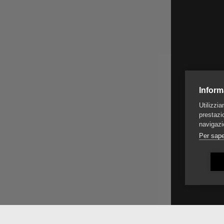
Inform
Utilizzi
prestazio
navigazi
Per sape