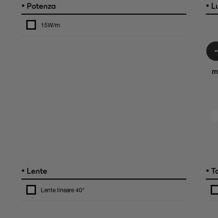
•
•
Potenza
L
15W/m
m
•
•
Lente
Ta
Lente lineare 40°