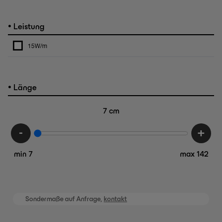
•
Leistung
15W/m
•
Länge
7
cm
-
+
min 7
max 142
Sondermaße auf Anfrage,
kontakt