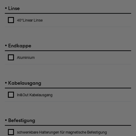
•
Linse
40°Linear Linse
•
Endkappe
Aluminium
•
Kabelausgang
In&Out Kabelausgang
•
Befestigung
schwenkbare Halterungen für magnetische Befestigung