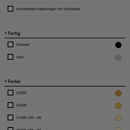
schwenkbare Halterungen mit Schrauben
•
Fertig
Schwarz
Grau
•
Farbe
2200K
2500K
2700K CRI > 90