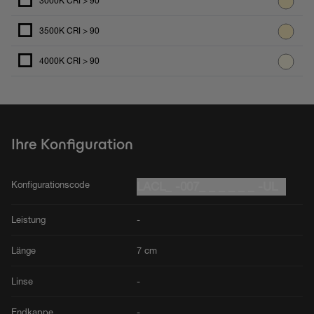
3000K CRI > 90
3500K CRI > 90
4000K CRI > 90
Ihre Konfiguration
Konfigurationscode
LACL_ -007_ _ _ _ _ _ -UL
Leistung
-
Länge
7 cm
Linse
-
Endkappe
-