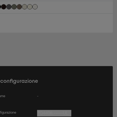
 configurazione
rame
-
figurazione
7Q4408.-----UL