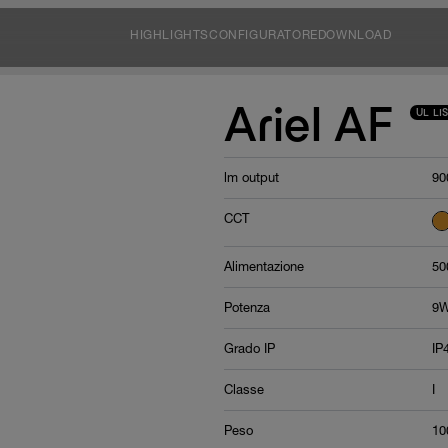
HIGHLIGHTS
CONFIGURATORE
DOWNLOAD
Ariel AF
UL LI
lm output
90
CCT
Alimentazione
50
Potenza
9
Grado IP
IP
Classe
I
Peso
10