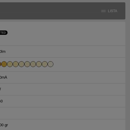
LISTA
STED
0lm
0mA
W
40
00 gr