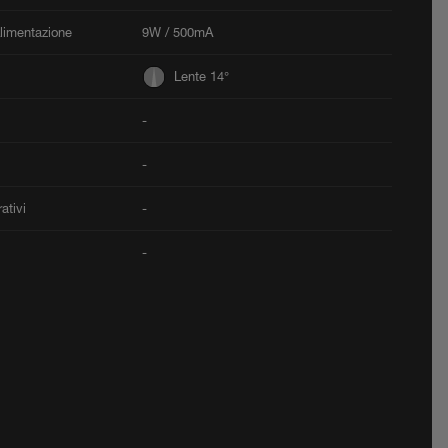
Alimentazione
9W / 500mA
Lente 14°
-
-
ativi
-
-