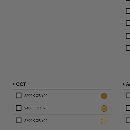
•
•
CCT
An
2200K CRI>90
2400K CRI>90
2700K CRI>90