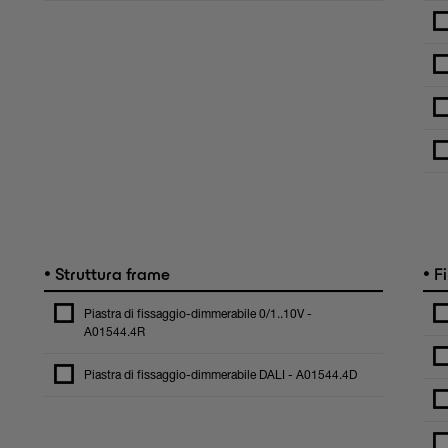
•
•
Struttura frame
Fi
Piastra di fissaggio-dimmerabile 0/1..10V -
A01544.4R
Piastra di fissaggio-dimmerabile DALI - A01544.4D