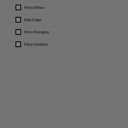
Filtro Ellittico
Nido D'ape
Filtro Prismatico
Filtro Correttivo