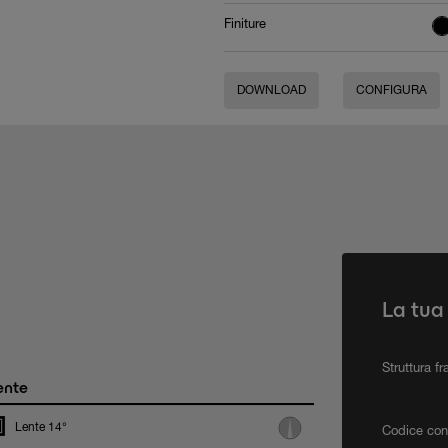
Finiture
DOWNLOAD
CONFIGURA
La tua
Struttura f
ente
Lente 14°
Codice con