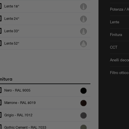
Lente 18°
Potenza / 
Lente 24°
Lente
Lente 33°
Finitura
Lente 52°
CCT
Anelli decor
Filtro ottico
nitura
Nero - RAL 9005
Marrone - RAL 8019
Grigio - RAL 7012
Gothic Cement - RAL 7033