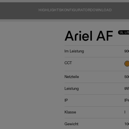
HIGHLIGHTS
KONFIGURATOR
DOWNLOAD
Ariel AF
UL LI
lm Leistung
90
CCT
Netzteile
50
Leistung
9
IP
IP
Klasse
I
Gewicht
10