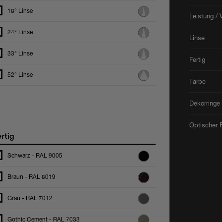
18° Linse
Leistung / 
24° Linse
Linse
33° Linse
Fertig
52° Linse
Farbe
Dekorringe
Optischer F
rtig
Schwarz - RAL 9005
Braun - RAL 8019
Grau - RAL 7012
Gothic Cement - RAL 7033