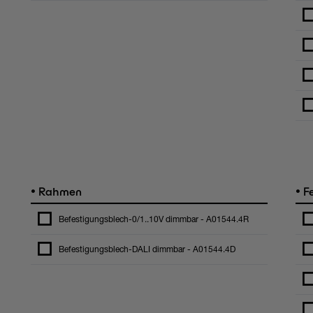
•
•
Rahmen
Fe
Befestigungsblech-0/1..10V dimmbar - A01544.4R
Befestigungsblech-DALI dimmbar - A01544.4D