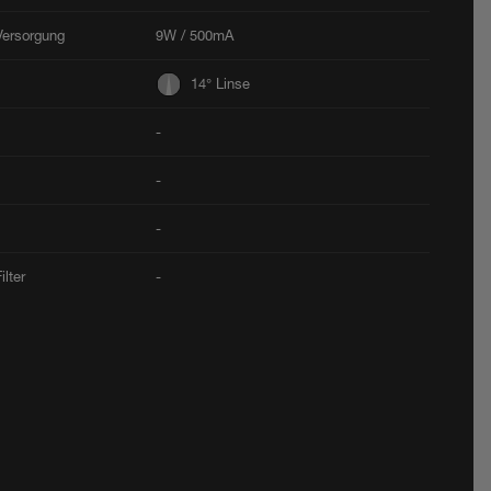
Versorgung
9W / 500mA
14° Linse
-
-
-
ilter
-