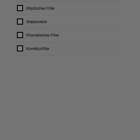
Elliptisches Filter
Wabenraster
Prismatisches Filter
Korrekturfilter