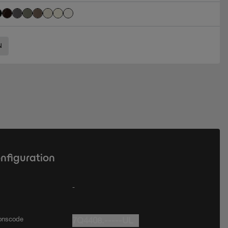
N
onfiguration
-
ionscode
7Q4408.-----UL