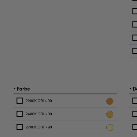
•
•
Farbe
De
2200K CRI > 90
2400K CRI > 90
2700K CRI > 90