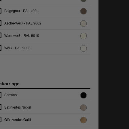
Beigegrau - RAL 7006
Asche-Weiß - RAL 9002
Warmweiß - RAL 9010
Weiß - RAL 9003
korringe
Schwarz
Satiniertes Nickel
Glänzendes Gold