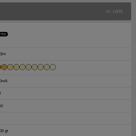
LISTE
STED
0lm
0mA
W
40
00 gr