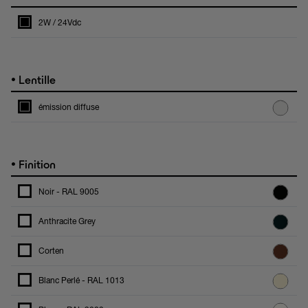
2W / 24Vdc
•
Lentille
émission diffuse
•
Finition
Noir - RAL 9005
Anthracite Grey
Corten
Blanc Perlé - RAL 1013