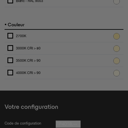
Blanc - RAL 9003
•
Couleur
2700K
3000K CRI > 80
3500K CRI > 90
4000K CRI > 90
Votre configuration
Code de configuration
7P4018.--