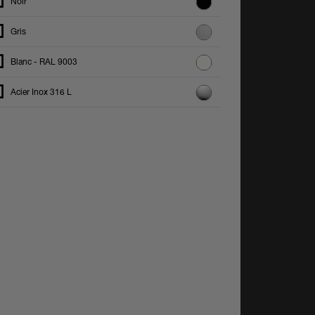
Noir
Gris
Blanc - RAL 9003
Acier Inox 316 L