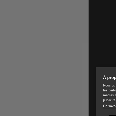
À prop
Nous uti
les perfo
médias s
publicité
En savoi