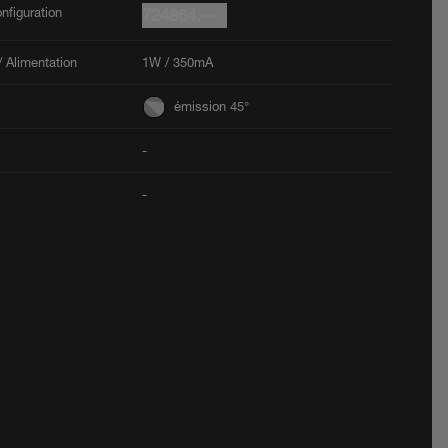
nfiguration
724864.--
 Alimentation
1W / 350mA
émission 45°
-
-