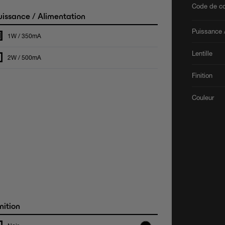
Code de co
issance / Alimentation
Puissance /
1W / 350mA
Lentille
2W / 500mA
Finition
Couleur
nition