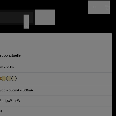
FR
NOM
CODE
et ponctuelle
lm - 25lm
Vdc - 350mA - 500mA
 - 1,5W - 2W
67