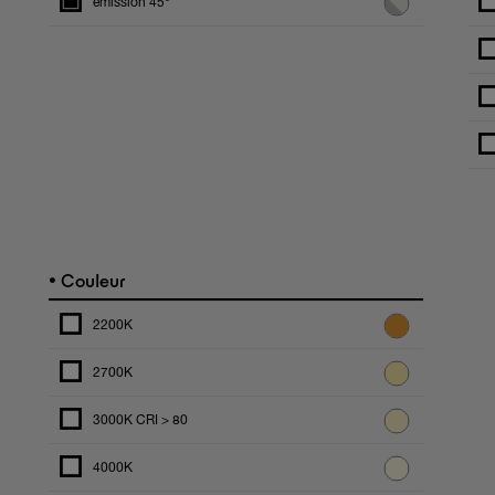
émission 45°
•
Couleur
2200K
2700K
3000K CRI > 80
4000K