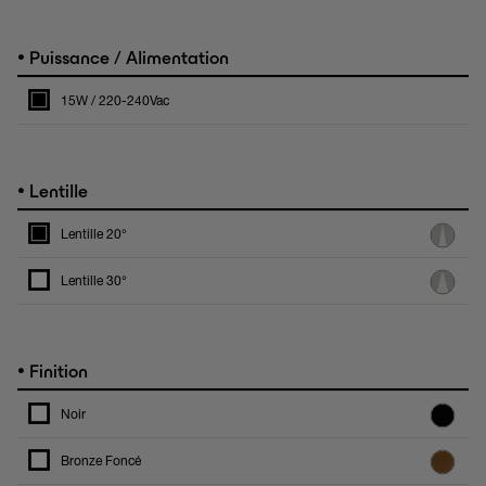
•
Puissance / Alimentation
15W / 220-240Vac
•
Lentille
Lentille 20°
Lentille 30°
•
Finition
Noir
Bronze Foncé