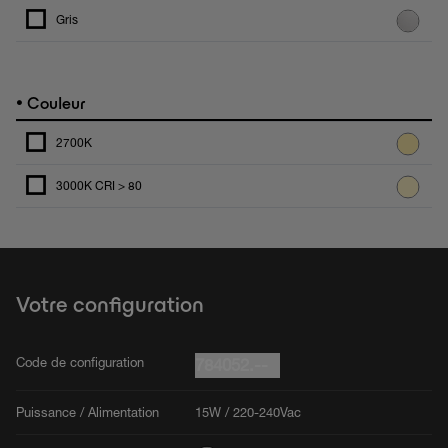
Gris
•
Couleur
2700K
3000K CRI > 80
Votre configuration
Code de configuration
784052.--
Puissance / Alimentation
15W / 220-240Vac