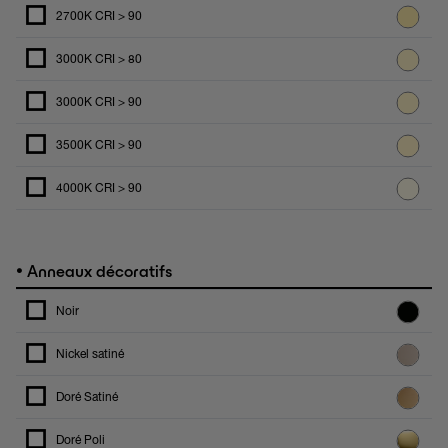
2700K CRI > 90
3000K CRI > 80
3000K CRI > 90
3500K CRI > 90
4000K CRI > 90
•
Anneaux décoratifs
Noir
Nickel satiné
Doré Satiné
Doré Poli