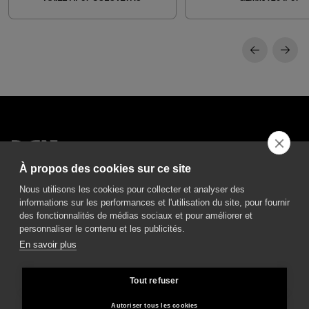
À propos des cookies sur ce site
DGA S.p.A. Via Pietro Nenni 72/B
Nous utilisons les cookies pour collecter et analyser des
50013 Campi Bisenzio Firenze - Italy
informations sur les performances et l'utilisation du site, pour fournir
des fonctionnalités de médias sociaux et pour améliorer et
personnaliser le contenu et les publicités.
En savoir plus
All rights reserved - VAT No. 02237280488 - REA: FI496272 - Share capital: €
Tout refuser
2.500.000,00
General Sales and Guarantee Conditions
-
Politique de confidentialité
-
Autoriser tous les cookies