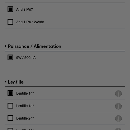
Ariel i IP67
Ariel i IP67 24Vdc
•
Puissance / Alimentation
9W / 500mA
•
Lentille
Lentille 14°
Lentille 18°
Lentille 24°