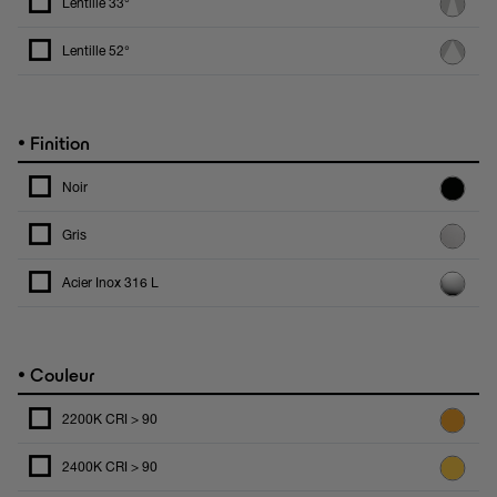
Lentille 33°
Lentille 52°
•
Finition
Noir
Gris
Acier Inox 316 L
•
Couleur
2200K CRI > 90
2400K CRI > 90