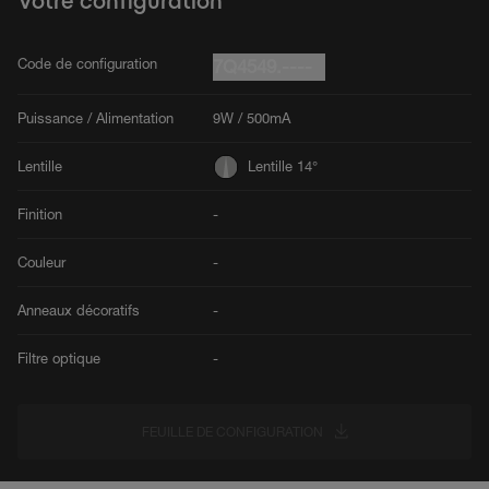
Votre configuration
Code de configuration
7Q4549.----
Puissance / Alimentation
9W / 500mA
Lentille
Lentille 14°
Finition
-
Couleur
-
Anneaux décoratifs
-
Filtre optique
-
FEUILLE DE CONFIGURATION