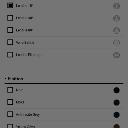
Lentille 15°
Lentille 30°
Lentille 60°
Verre Satiné
Lentille Elliptique
•
Finition
Noir
Moka
Anthracite Grey
Yellow Olive