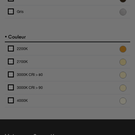
Gris
•
Couleur
2200K
2700K
3000K CRI > 80
3000K CRI > 90
4000K