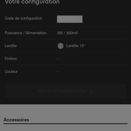
Votre configuration
Code de configuration
7A4330.--
Puissance / Alimentation
3W / 350mA
Lentille
Lentille 15°
Finition
-
Couleur
-
FEUILLE DE CONFIGURATION
Accessoires