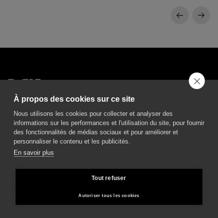
À propos des cookies sur ce site
DGA S.p.A. Via Pietro Nenni 72/B
50013 Campi Bisenzio Firenze - Italy
Nous utilisons les cookies pour collecter et analyser des
informations sur les performances et l'utilisation du site, pour fournir
des fonctionnalités de médias sociaux et pour améliorer et
personnaliser le contenu et les publicités.
En savoir plus
All rights reserved - VAT No. 02237280488 - REA: FI496272 - Share capital: €
Tout refuser
2.500.000,00
General Sales and Guarantee Conditions
-
Politique de confidentialité
-
Autoriser tous les cookies
Whistleblowing
-
Credits