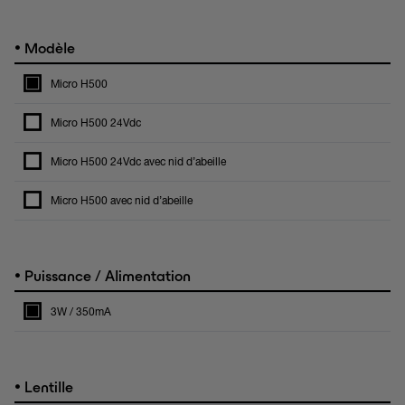
•
Modèle
Micro H500
Micro H500 24Vdc
Micro H500 24Vdc avec nid d’abeille
Micro H500 avec nid d’abeille
•
Puissance / Alimentation
3W / 350mA
•
Lentille