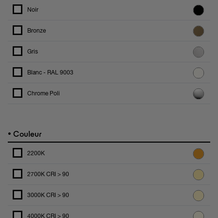
Noir
Bronze
Gris
Blanc - RAL 9003
Chrome Poli
•
Couleur
2200K
2700K CRI > 90
3000K CRI > 90
4000K CRI > 90