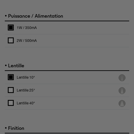
•
Puissance / Alimentation
1W / 350mA
2W / 500mA
•
Lentille
Lentille 10°
Lentille 25°
Lentille 40°
•
Finition