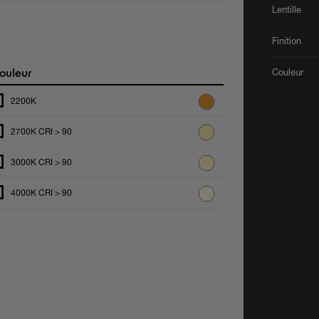
Lentille
Finition
ouleur
Couleur
2200K
2700K CRI > 90
3000K CRI > 90
4000K CRI > 90