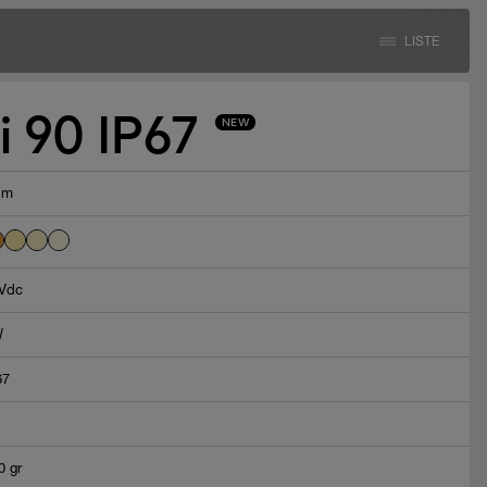
LISTE
i 90 IP67
NEW
lm
Vdc
W
67
0 gr