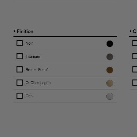
•
•
Finition
C
Noir
Titanium
Bronze Foncé
Or Champagne
Gris