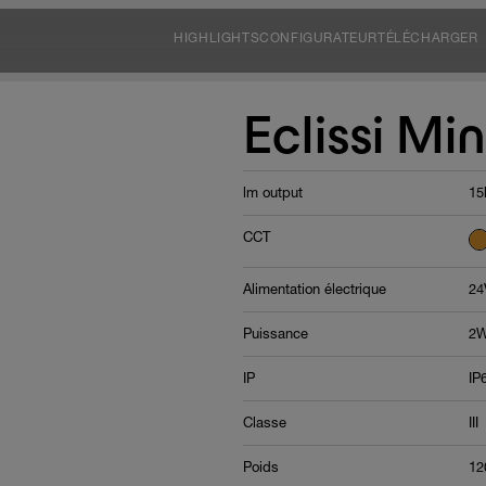
HIGHLIGHTS
CONFIGURATEUR
TÉLÉCHARGER
Eclissi Min
lm output
15
CCT
Alimentation électrique
24
Puissance
2
IP
IP
Classe
III
Poids
12