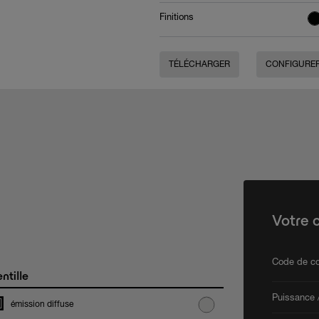
Finitions
TÉLÉCHARGER
CONFIGURE
Votre 
Code de co
ntille
Puissance /
émission diffuse