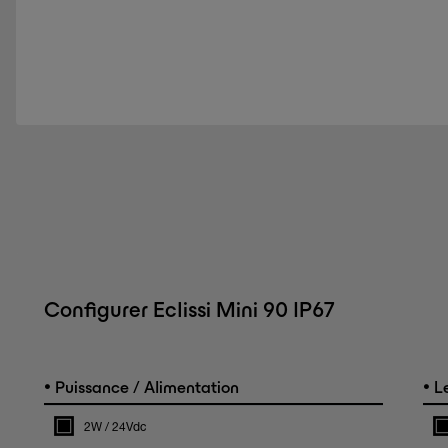
Configurer Eclissi Mini 90 IP67
•
•
Puissance / Alimentation
Le
2W / 24Vdc