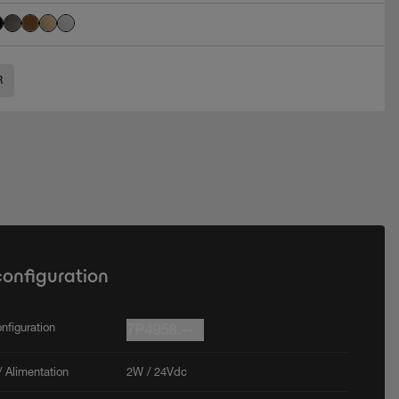
R
configuration
nfiguration
7P4958.--
 Alimentation
2W / 24Vdc