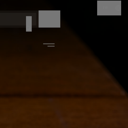
FR
NOM
CODE