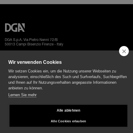
DGA S.p.A. Via Pietro Nenni 72/B
50013 Campi Bisenzio Firenze - Italy
Wir verwenden Cookies
Wir setzen Cookies ein, um die Nutzung unserer Webseiten zu
analysieren, einschließlich des Such und Surfverlaufs, Suchbegriffen
All rights reserved - VAT No. 02237280488 - REA: FI496272 - Share capital: €
und Ihnen auf Ihr Nutzungsverhalten angepasste Informationen
2.500.000,00
anbieten zu können.
General Sales and Guarantee Conditions
-
Datenschutz
-
Whistleblowing
-
Credits
Lernen Sie mehr
Alle ablehnen
Alle Cookies erlauben