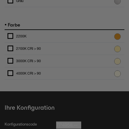
Grau
•
Farbe
2200K
2700K CRI > 90
3000K CRI > 90
4000K CRI > 90
Ihre Konfiguration
Konfigurationscode
7P4958.--