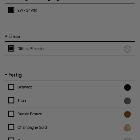
2W / 24Vdc
•
Linse
Diffuse Emission
•
Fertig
Schwarz
Titan
Dunkle Bronze
Champagne Gold