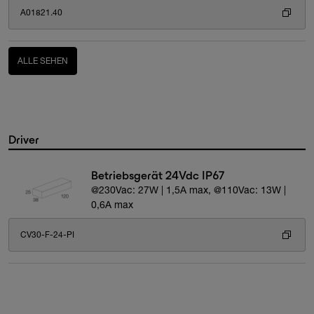
A01821.40
ALLE SEHEN
Driver
Betriebsgerät 24Vdc IP67
@230Vac: 27W | 1,5A max, @110Vac: 13W |
0,6A max
CV30-F-24-PI