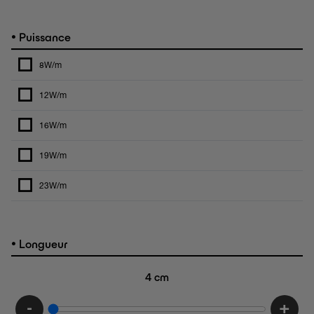
•
Puissance
8W/m
12W/m
16W/m
19W/m
23W/m
•
Longueur
4
cm
-
+