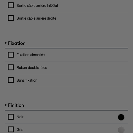
Sortie câble arrière In&Out
Sortie câble arrière droite
•
Fixation
Fixation aimantée
Ruban double-face
Sans fixation
•
Finition
Noir
Gris