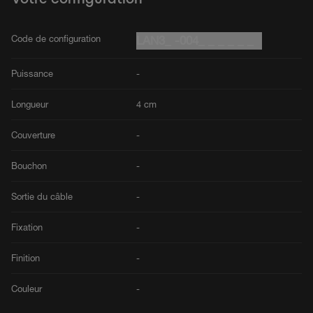
Code de configuration
LAN3_ -004_ _ _ _ _ _
Puissance
-
Longueur
4 cm
Couverture
-
Bouchon
-
Sortie du câble
-
Fixation
-
Finition
-
Couleur
-