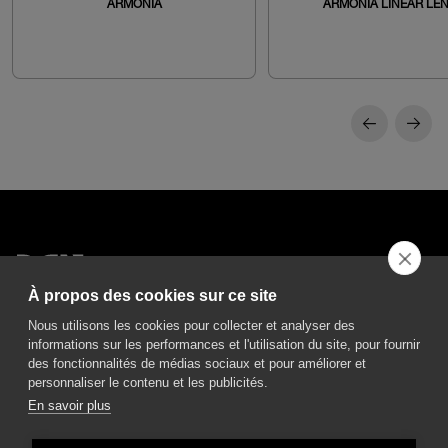
ARMONIA
ARMONIA LINEAR LE
À propos des cookies sur ce site
DGA S.p.A. Via Pietro Nenni 72/B
Nous utilisons les cookies pour collecter et analyser des
50013 Campi Bisenzio Firenze - Italy
informations sur les performances et l'utilisation du site, pour fournir
des fonctionnalités de médias sociaux et pour améliorer et
personnaliser le contenu et les publicités.
En savoir plus
All rights reserved - VAT No. 02237280488 - REA: FI496272 - Share capital: €