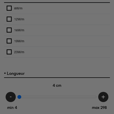
8W/m
12W/m
16W/m
19W/m
23W/m
•
Longueur
4
cm
-
+
min 4
max 298