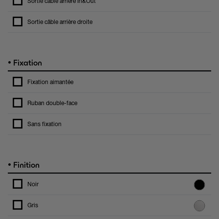
Sortie câble arrière In&Out
Sortie câble arrière droite
•
Fixation
Fixation aimantée
Ruban double-face
Sans fixation
•
Finition
Noir
Gris