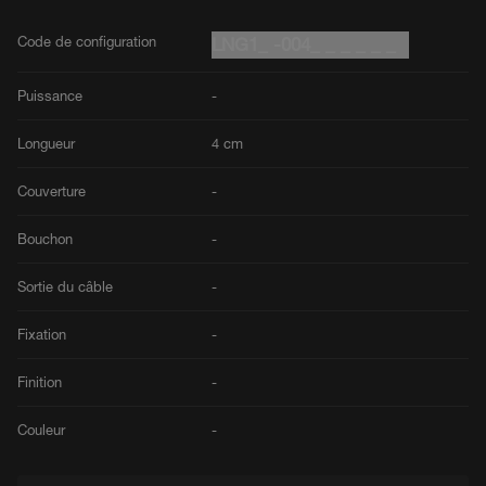
Code de configuration
LNG1_ -004_ _ _ _ _ _
Puissance
-
Longueur
4 cm
Couverture
-
Bouchon
-
Sortie du câble
-
Fixation
-
Finition
-
Couleur
-