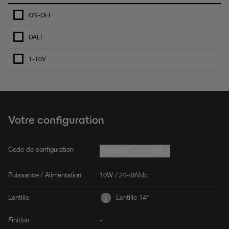
ON-OFF
DALI
1-10V
Votre configuration
Code de configuration
7Q4807.------UL
Puissance / Alimentation
10W / 24-48Vdc
Lentille
Lentille 14°
Finition
-