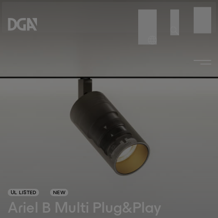
UL LISTED
NEW
Ariel B Multi Plug&Play