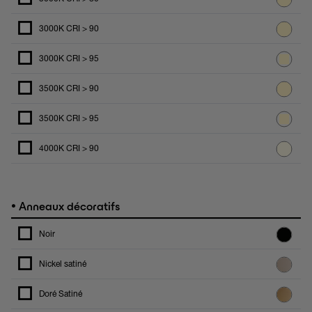
3000K CRI > 90
3000K CRI > 95
3500K CRI > 90
3500K CRI > 95
4000K CRI > 90
•
Anneaux décoratifs
Noir
Nickel satiné
Doré Satiné