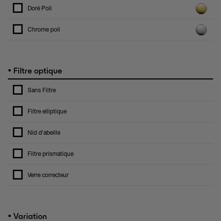
Doré Poli
Chrome poli
•
Filtre optique
Sans Filtre
Filtre elliptique
Nid d'abeille
Filtre prismatique
Verre correcteur
•
Variation