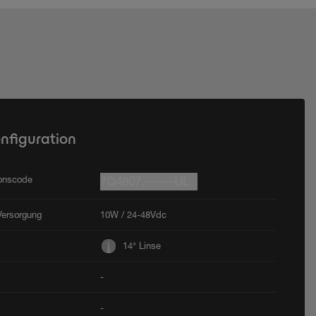
onfiguration
ionscode
7Q4807.------UL
Versorgung
10W / 24-48Vdc
14° Linse
-
-