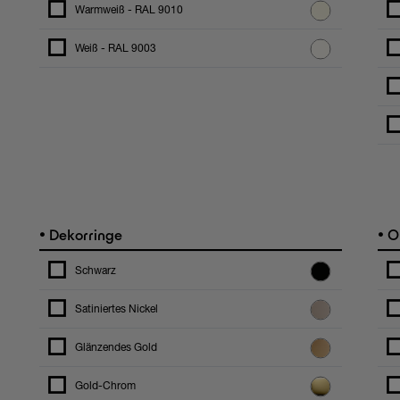
Warmweiß - RAL 9010
Weiß - RAL 9003
•
•
Dekorringe
Op
Schwarz
Satiniertes Nickel
Glänzendes Gold
Gold-Chrom