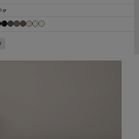
0 gr
N