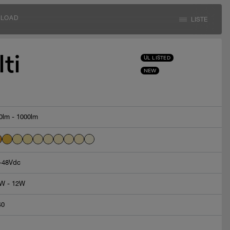
LOAD
LISTE
ti
UL LISTED
NEW
0lm - 1000lm
-48Vdc
W - 12W
40