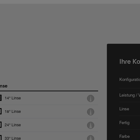
Ihre K
Konfigurat
nse
Leistung / 
14° Linse
Linse
18° Linse
Fertig
24° Linse
Farbe
33° Linse