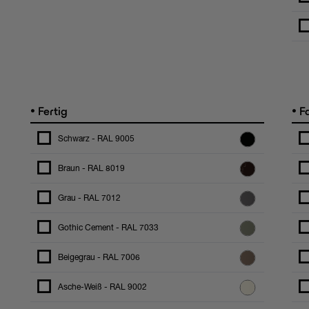
•
•
Fertig
F
Schwarz - RAL 9005
Braun - RAL 8019
Grau - RAL 7012
Gothic Cement - RAL 7033
Beigegrau - RAL 7006
Asche-Weiß - RAL 9002