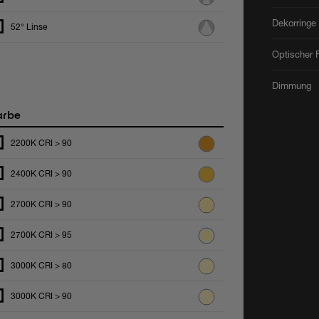
Dekorringe
52° Linse
Optischer F
Dimmung
arbe
2200K CRI > 90
2400K CRI > 90
2700K CRI > 90
2700K CRI > 95
3000K CRI > 80
3000K CRI > 90