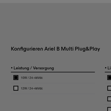
Konfigurieren Ariel B Multi Plug&Play
•
•
Leistung / Versorgung
Li
10W / 24-48Vdc
12W / 24-48Vdc