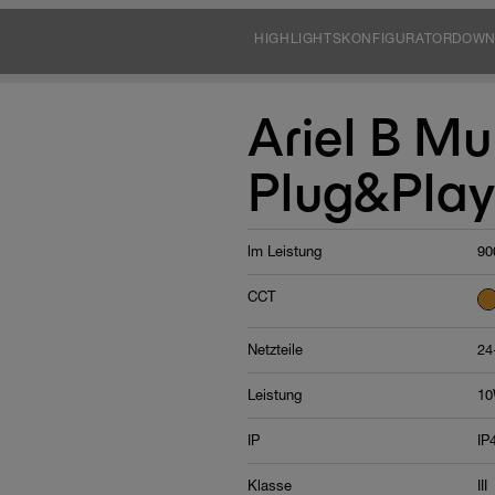
HIGHLIGHTS
KONFIGURATOR
DOWN
Ariel B Mul
Plug&Play
lm Leistung
90
CCT
Netzteile
24
Leistung
10
IP
IP
Klasse
III