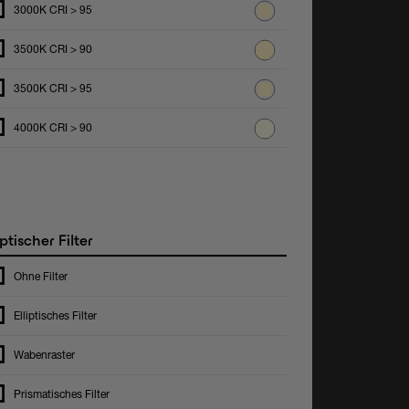
3000K CRI > 95
3500K CRI > 90
3500K CRI > 95
4000K CRI > 90
tischer Filter
Ohne Filter
Elliptisches Filter
Wabenraster
Prismatisches Filter