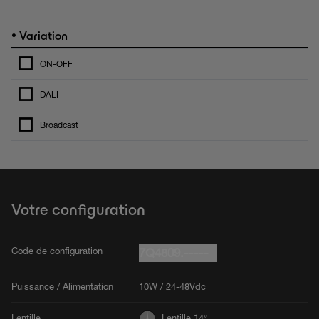
•
Variation
ON-OFF
DALI
Broadcast
Votre configuration
Code de configuration
7Q4809.-----
Puissance / Alimentation
10W / 24-48Vdc
Lentille
Lentille 14°