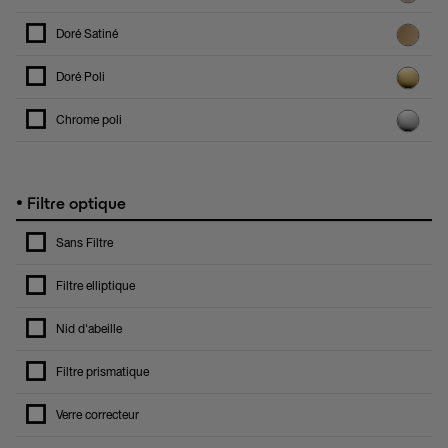
Doré Satiné
Doré Poli
Chrome poli
•
Filtre optique
Sans Filtre
Filtre elliptique
Nid d'abeille
Filtre prismatique
Verre correcteur