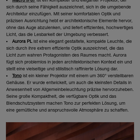
Macro IP67
ist ein kompakter und eleganter Projektor, der
sich durch seine Fähigkeit auszeichnet, sich in die umgebende
Architektur einzufügen. Mit seiner komfortablen Optik und
präzisen Ausrichtung hebt er architektonische Elemente hervor,
ohne das Auge abzulenken, und liefert effizientes, hochwertiges
Licht, das die Lesbarkeit der Umgebung verbessert.
Aurora PL
ist eine elegant gestaltete, kompakte Leuchte, die
sich durch ihre extrem effiziente Optik auszeichnet, die das
Licht zum wahren Protagonisten des Raumes macht. Aurora
fügt sich problemlos in jeden architektonischen Kontext ein und
stellt eine vielseitige und stilistisch raffinierte Lösung dar.
Tono
ist ein kleiner Projektor mit einem um 360° verstellbaren
Gehäuse. Er wurde entwickelt, um auch die kleinsten Details in
Anwesenheit von Allgemeinbeleuchtung präzise hervorzuheben.
Seine große Kompaktheit, die verfügbare Optik und das
Blendschutzsystem machen Tono zur perfekten Lösung, um
eine gemütliche und anspruchsvolle Atmosphäre zu schaffen.