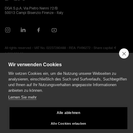
DGA S.p.A. Via Pietro Nenni 72/B
50013 Campi Bisenzio Firenze - Italy
All rights reserved - VAT No. 02237280488 - REA: FI496272 - Share capital: €
2.500.000,00
General Sales and Guarantee Conditions
-
Datenschutz
-
Whistleblowing
-
Credits
Wir verwenden Cookies
Wir setzen Cookies ein, um die Nutzung unserer Webseiten zu
analysieren, einschließlich des Such und Surfverlaufs, Suchbegriffen
und Ihnen auf Ihr Nutzungsverhalten angepasste Informationen
anbieten zu können.
Lernen Sie mehr
Alle ablehnen
Alle Cookies erlauben