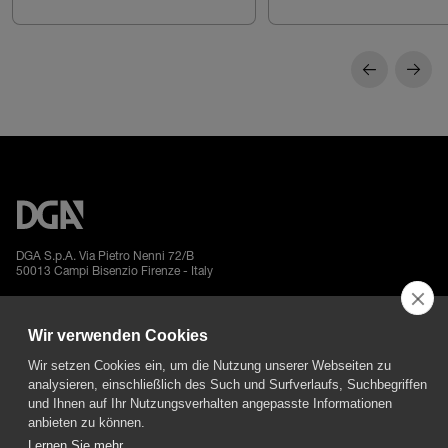
DGA S.p.A. Via Pietro Nenni 72/B
50013 Campi Bisenzio Firenze - Italy
Wir verwenden Cookies
Wir setzen Cookies ein, um die Nutzung unserer Webseiten zu
analysieren, einschließlich des Such und Surfverlaufs, Suchbegriffen
All rights reserved - VAT No. 02237280488 - REA: FI496272 - Share capital: €
und Ihnen auf Ihr Nutzungsverhalten angepasste Informationen
2.500.000,00
anbieten zu können.
General Sales and Guarantee Conditions
-
Datenschutz
-
Whistleblowing
-
Credits
Lernen Sie mehr