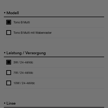
•
Modell
Tono B Multi
Tono B Multi mit Wabenraster
•
Leistung / Versorgung
3W / 24-48Vdc
7W / 24-48Vdc
10W / 24-48Vdc
•
Linse