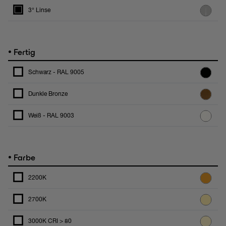
3° Linse
•
Fertig
Schwarz - RAL 9005
Dunkle Bronze
Weiß - RAL 9003
•
Farbe
2200K
2700K
3000K CRI > 80