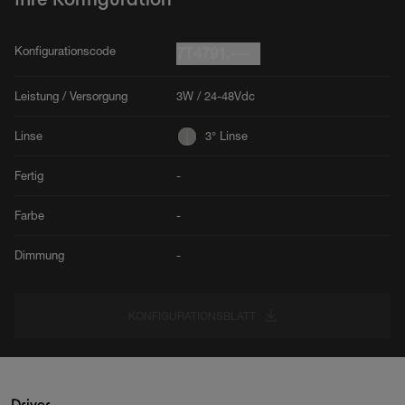
Konfigurationscode
7T4791.---
Leistung / Versorgung
3W / 24-48Vdc
Linse
3° Linse
Fertig
-
Farbe
-
Dimmung
-
KONFIGURATIONSBLATT
Driver