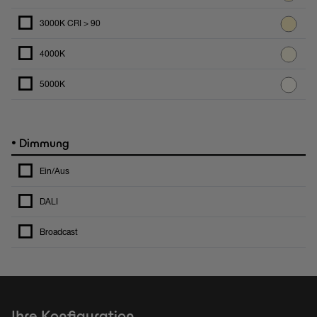
3000K CRI > 90
4000K
5000K
•
Dimmung
Ein/Aus
DALI
Broadcast
Ihre Konfiguration