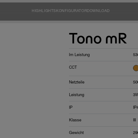
HIGHLIGHTS
KONFIGURATOR
DOWNLOAD
Tono mR
lm Leistung
53
CCT
Netzteile
50
Leistung
3W
IP
IP
Klasse
III
Gewicht
29