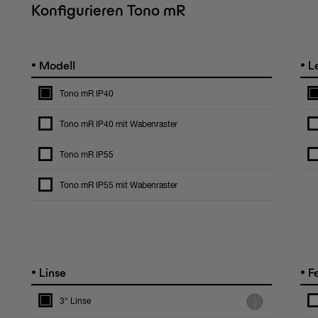
Konfigurieren Tono mR
•
•
Modell
Le
Tono mR IP40
Tono mR IP40 mit Wabenraster
Tono mR IP55
Tono mR IP55 mit Wabenraster
•
•
Linse
Fe
3° Linse