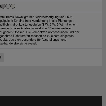
rstellbares Downlight mit Federbefestigung und 360°-
gelgelenk für eine freie Ausrichtung in alle Richtungen.
hältlich in drei Leistungsstufen (3 W, 6 W, 9 W) mit einem
trem schmalen Abstrahlwinkel von 3° sowie weiteren
rfügbaren Optiken. Die kompakten Abmessungen und der
genehme Lichtkomfort machen es zu einem eleganten
odukt, das sich besonders für Ausstellungs- und
nzelhandelsbereiche eignet.
N