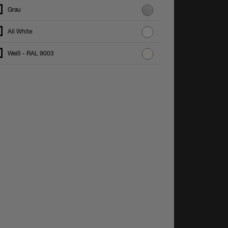
Grau
All White
Weiß - RAL 9003