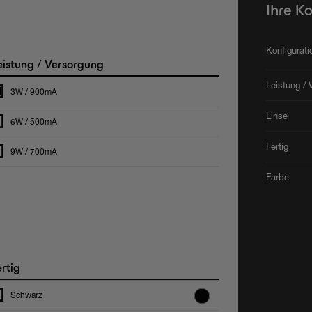
Ihre K
Konfigurat
istung / Versorgung
Leistung / 
3W / 900mA
Linse
6W / 500mA
Fertig
9W / 700mA
Farbe
rtig
Schwarz