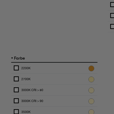
•
Farbe
2200K
2700K
3000K CRI > 80
3000K CRI > 90
3500K