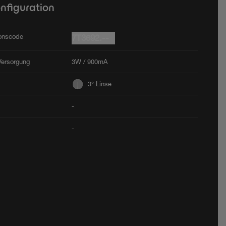
onfiguration
ionscode
7T3692.--
Versorgung
3W / 900mA
3° Linse
-
-