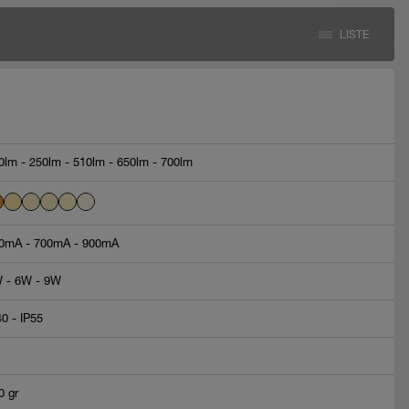
LISTE
0lm - 250lm - 510lm - 650lm - 700lm
0mA - 700mA - 900mA
 - 6W - 9W
40 - IP55
0 gr