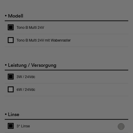
•
Modell
Tono B Multi 24V
Tono B Multi 24V mit Wabenraster
•
Leistung / Versorgung
3W / 24Vdc
6W / 24Vdc
•
Linse
3° Linse