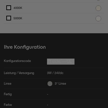
4000K
5000K
Ihre Konfiguration
Konfigurationscode
7T4536.---UL
Leistung / Versorgung
3W / 24Vdc
Linse
3° Linse
Fertig
-
Farbe
-