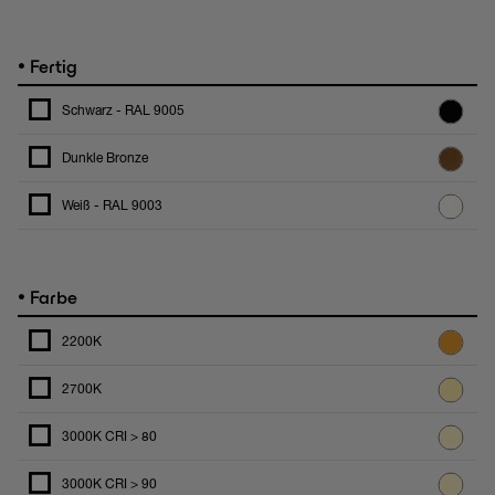
•
Fertig
Schwarz - RAL 9005
Dunkle Bronze
Weiß - RAL 9003
•
Farbe
2200K
2700K
3000K CRI > 80
3000K CRI > 90