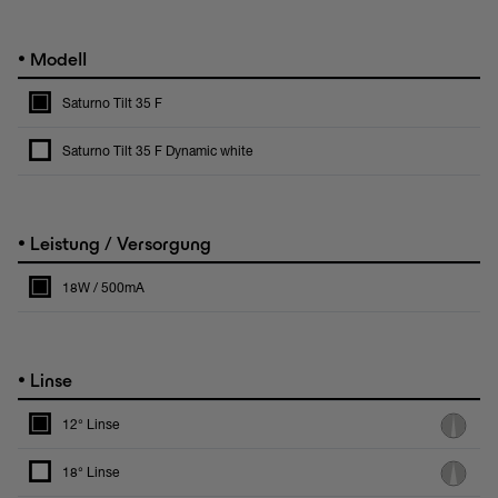
•
Modell
Saturno Tilt 35 F
Saturno Tilt 35 F Dynamic white
•
Leistung / Versorgung
18W / 500mA
•
Linse
12° Linse
18° Linse