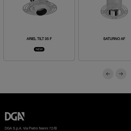
ARIEL TILT 35 F
SATURNO AF
NEW
DGA S.p.A. Via Pietro Nenni 72/B