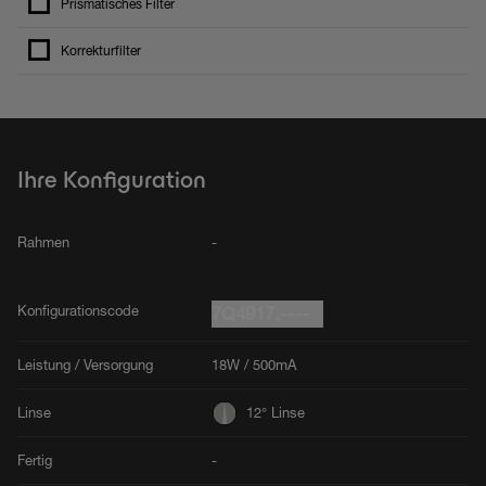
Prismatisches Filter
Korrekturfilter
Ihre Konfiguration
Rahmen
-
Konfigurationscode
7Q4917.----
Leistung / Versorgung
18W / 500mA
Linse
12° Linse
Fertig
-