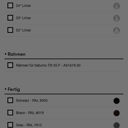
24° Linse
33° Linse
52° Linse
•
Rahmen
Rahmen für Saturno Tilt 35 F - A01679.30
•
Fertig
Schwarz - RAL 9005
Braun - RAL 8019
Grau - RAL 7012