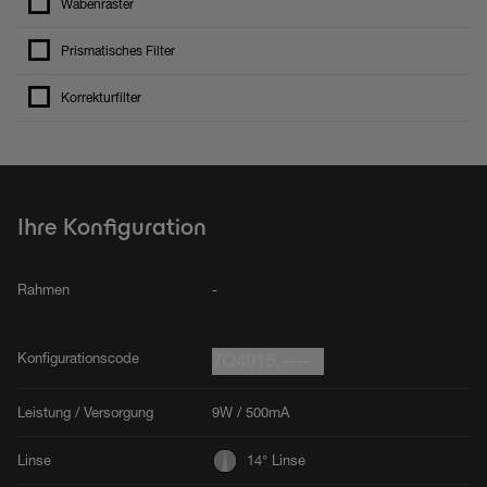
Wabenraster
Prismatisches Filter
Korrekturfilter
Ihre Konfiguration
Rahmen
-
Konfigurationscode
7Q4915.----
Leistung / Versorgung
9W / 500mA
Linse
14° Linse