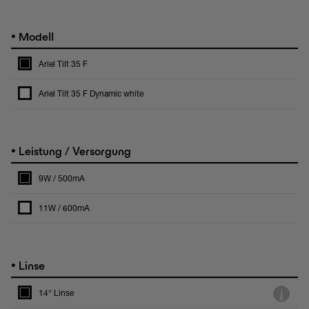
•
Modell
Ariel Tilt 35 F
Ariel Tilt 35 F Dynamic white
•
Leistung / Versorgung
9W / 500mA
11W / 600mA
•
Linse
14° Linse