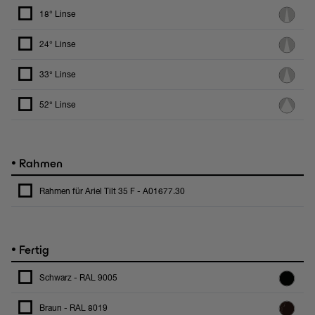
18° Linse
24° Linse
33° Linse
52° Linse
•
Rahmen
Rahmen für Ariel Tilt 35 F - A01677.30
•
Fertig
Schwarz - RAL 9005
Braun - RAL 8019