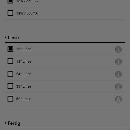
12W / 350mA
18W / 500mA
•
Linse
12° Linse
18° Linse
24° Linse
33° Linse
52° Linse
•
Fertig