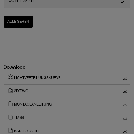
CC14-F-350-PI
ALLE SEHEN
Download
LICHTVERTEILUNGSKURVE
2D/DWG
MONTAGEANLEITUNG
TM 66
KATALOGSEITE