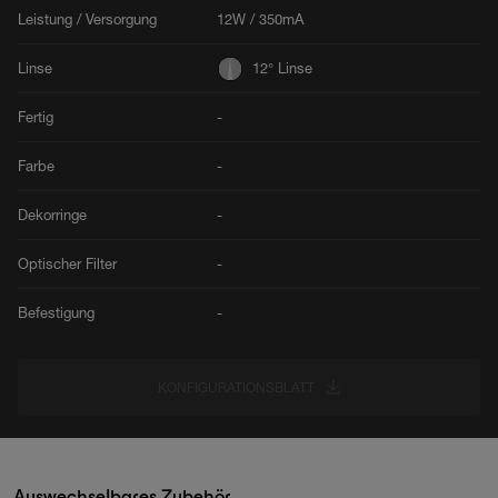
Leistung / Versorgung
12W / 350mA
Linse
12° Linse
Fertig
-
Farbe
-
Dekorringe
-
Optischer Filter
-
Befestigung
-
KONFIGURATIONSBLATT
Auswechselbares Zubehör