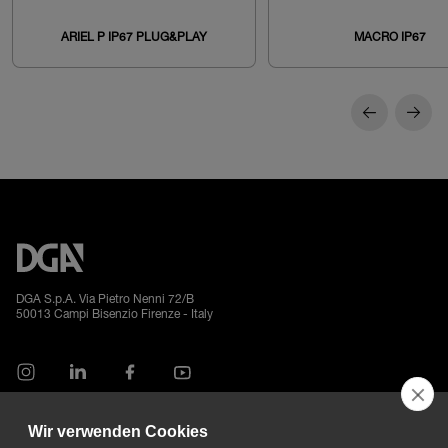
ARIEL P IP67 PLUG&PLAY
MACRO IP67
DGA S.p.A. Via Pietro Nenni 72/B
50013 Campi Bisenzio Firenze - Italy
Wir verwenden Cookies
All rights reserved - VAT No. 02237280488 - REA: FI496272 - Share capital: €