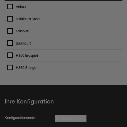
Anbau
seitiliches Kabel
Erdspieϐ
Baumgurt
H350 Erdspieϐ
H350 Stange
Ihre Konfiguration
Konfigurationscode
7Q4568.-----