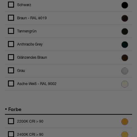
Schwarz
Braun - RAL 8019
Tannengrün
Anthracite Grey
Glänzendes Braun
Grau
Asche-Weiß - RAL 9002
•
Farbe
2200K CRI > 90
2400K CRI > 90