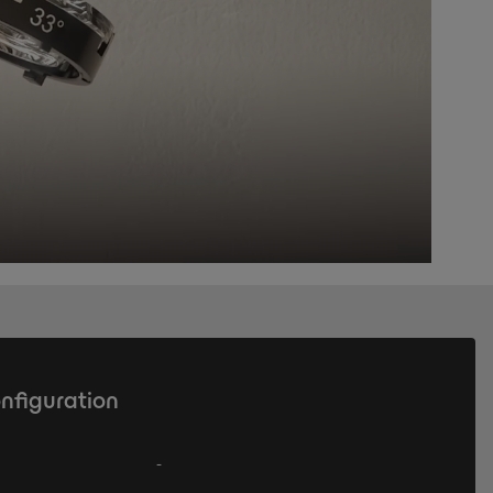
onfiguration
-