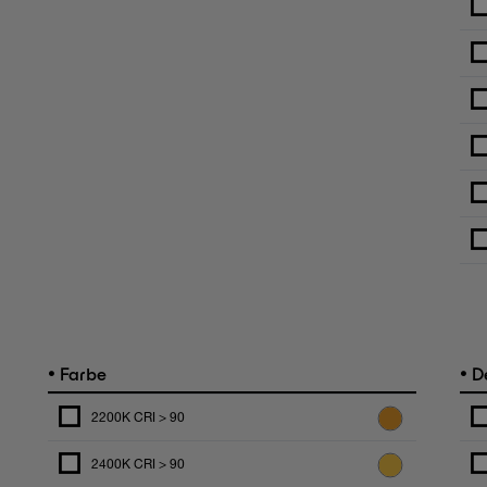
•
•
Farbe
De
2200K CRI > 90
2400K CRI > 90