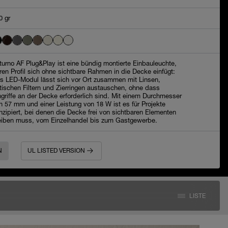
0 gr
turno AF Plug&Play ist eine bündig montierte Einbauleuchte,
ren Profil sich ohne sichtbare Rahmen in die Decke einfügt:
s LED-Modul lässt sich vor Ort zusammen mit Linsen,
tischen Filtern und Zierringen austauschen, ohne dass
ngriffe an der Decke erforderlich sind. Mit einem Durchmesser
n 57 mm und einer Leistung von 18 W ist es für Projekte
nzipiert, bei denen die Decke frei von sichtbaren Elementen
eiben muss, vom Einzelhandel bis zum Gastgewerbe.
N
UL LISTED VERSION
LISTE