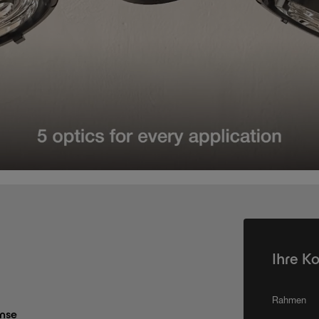
Ihre K
Rahmen
nse