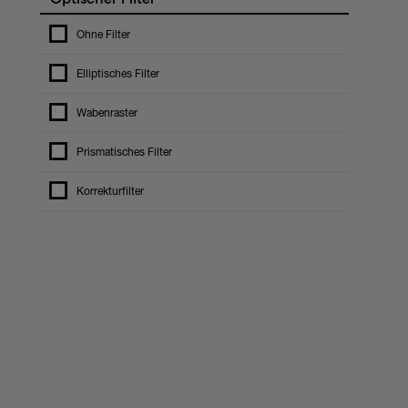
Ohne Filter
Elliptisches Filter
Wabenraster
Prismatisches Filter
Korrekturfilter