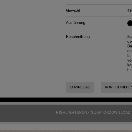
Gewicht
43
Ausführung
Beschreibung
Sa
de
Da
op
Ei
vo
ko
bl
DOWNLOAD
KONFIGURIERE
HIGHLIGHTS
KONFIGURATOR
DOWNLOAD