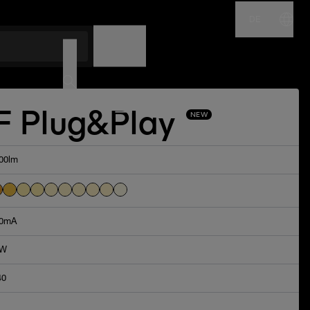
DE
NAME
CODE
F Plug&Play
NEW
00lm
0mA
8W
40