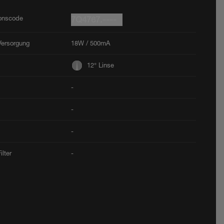
ionscode
7Q4767.----
Versorgung
18W / 500mA
12° Linse
-
-
-
ilter
-