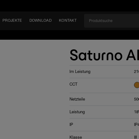
PROJEKTE
DOWNLOAD
KONTAKT
kt
EN
Saturno A
KEIT
lm Leistung
21
EM
CCT
Netzteile
50
Leistung
1
IP
IP
Klasse
III