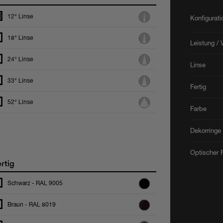
12° Linse
Konfigurat
18° Linse
Leistung / 
24° Linse
Linse
33° Linse
Fertig
52° Linse
Farbe
Dekorringe
Optischer F
rtig
Schwarz - RAL 9005
Braun - RAL 8019