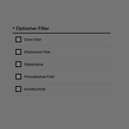
•
Optischer Filter
Ohne Filter
Elliptisches Filter
Wabenraster
Prismatisches Filter
Korrekturfilter