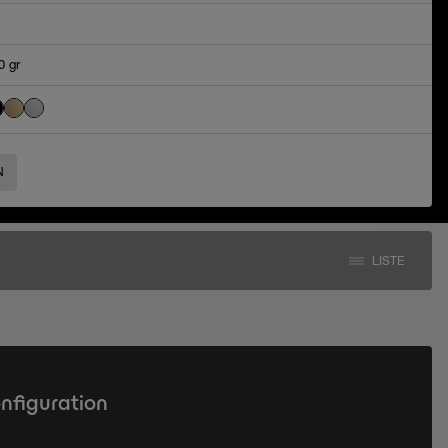
0 gr
N
LISTE
onfiguration