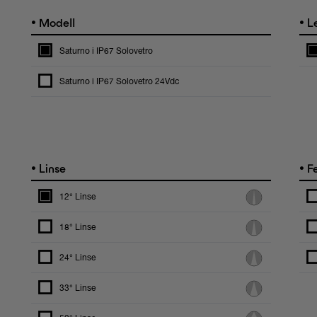
•
•
Modell
Le
Saturno i IP67 Solovetro
Saturno i IP67 Solovetro 24Vdc
•
•
Linse
Fe
12° Linse
18° Linse
24° Linse
33° Linse