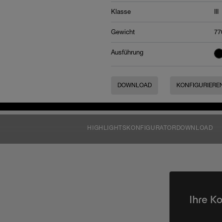
Klasse
III
Gewicht
77
Ausführung
DOWNLOAD
KONFIGURIERE
HIGHLIGHTS
KONFIGURATOR
DOWNLOAD
Ihre K