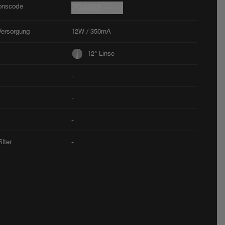
ionscode
7Q4932.----
Versorgung
12W / 350mA
12° Linse
-
-
-
ilter
-