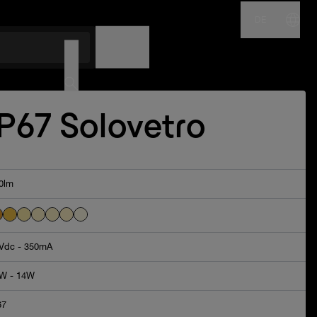
DE
NAME
CODE
IP67 Solovetro
0lm
Vdc - 350mA
W - 14W
67