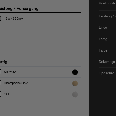
Konfigurat
istung / Versorgung
Leistung / 
12W / 350mA
Linse
Fertig
Farbe
rtig
Dekorringe
Schwarz
Optischer F
Champagne Gold
Grau