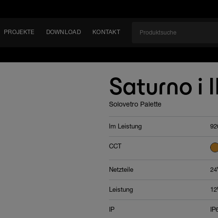
PROJEKTE
DOWNLOAD
KONTAKT
kt
EN
Saturno i 
KEIT
Solovetro Palette
EM
lm Leistung
92
CCT
Netzteile
24
Leistung
12
IP
IP