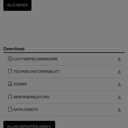
ALLE SEHEN
Download
LICHTVERTEILUNGSKURVE
TECHNISCHES DATENBLATT
2D/DWG
MONTAGEANLEITUNG
KATALOGSEITE
ALLES HERUNTERLADEN