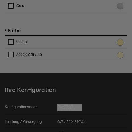
Grau
•
Farbe
2700K
3000K CRI > 80
Ihre Konfiguration
Konfigurationscode
763737.--
Leistung / Versorgung
6W / 220-240Vac