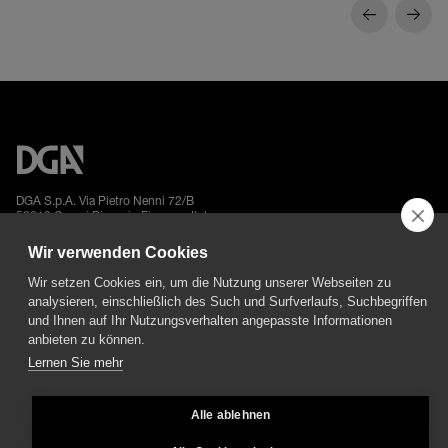
DGA S.p.A. Via Pietro Nenni 72/B
50013 Campi Bisenzio Firenze - Italy
Wir verwenden Cookies
Wir setzen Cookies ein, um die Nutzung unserer Webseiten zu
analysieren, einschließlich des Such und Surfverlaufs, Suchbegriffen
und Ihnen auf Ihr Nutzungsverhalten angepasste Informationen
All rights reserved - VAT No. 02237280488 - REA: FI496272 - Share capital: €
anbieten zu können.
2.500.000,00
Lernen Sie mehr
General Sales and Guarantee Conditions
-
Datenschutz
-
Whistleblowing
-
Credits
Alle ablehnen