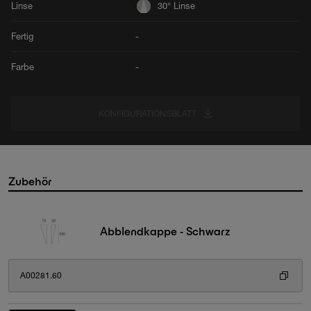
Linse
30° Linse
Fertig
-
Farbe
-
KONFIGURATIONSBLATT
Zubehör
Abblendkappe - Schwarz
A00281.60