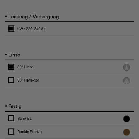
•
Leistung / Versorgung
6W / 220-240Vac
•
Linse
30° Linse
50° Reflektor
•
Fertig
Schwarz
Dunkle Bronze