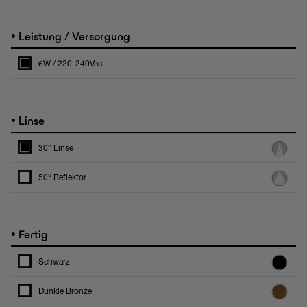
•
Leistung / Versorgung
6W / 220-240Vac
•
Linse
30° Linse
50° Reflektor
•
Fertig
Schwarz
Dunkle Bronze