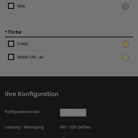
Grau
•
Farbe
2700K
3000K CRI > 80
Ihre Konfiguration
Konfigurationscode
763739.--
Leistung / Versorgung
6W / 220-240Vac