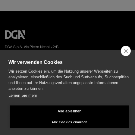
DGA S.p.A. Via Pietro Nenni 72/B
50013 Campi Bisenzio Firenze - Italy
Wir verwenden Cookies
Wir setzen Cookies ein, um die Nutzung unserer Webseiten zu
analysieren, einschließlich des Such und Surfverlaufs, Suchbegriffen
und Ihnen auf Ihr Nutzungsverhalten angepasste Informationen
All rights reserved - VAT No. 02237280488 - REA: FI496272 - Share capital: €
anbieten zu können.
2.500.000,00
Lernen Sie mehr
General Sales and Guarantee Conditions
-
Datenschutz
-
Whistleblowing
-
Credits
Alle ablehnen
Alle Cookies erlauben