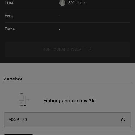
Linse
30° Linse
Fertig
-
Farbe
-
KONFIGURATIONSBLATT
Zubehör
Einbaugehäuse aus Alu
A00569.30