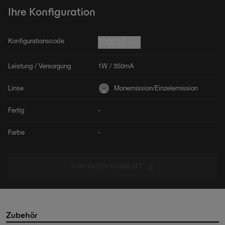
Ihre Konfiguration
Konfigurationscode
703216.--
Leistung / Versorgung
1W / 350mA
Linse
Monemission/Einzelemission
Fertig
-
Farbe
-
KONFIGURATIONSBLATT
Zubehör