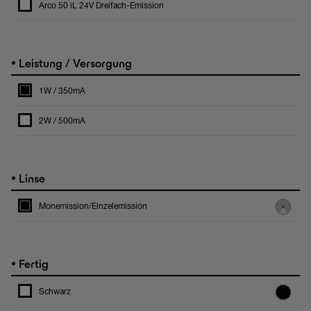
Arco 50 iL 24V Dreifach-Emission
•
Leistung / Versorgung
1W / 350mA
2W / 500mA
•
Linse
Monemission/Einzelemission
•
Fertig
Schwarz