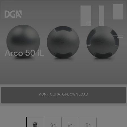
Arco 50 iL
KONFIGURATOR
DOWNLOAD