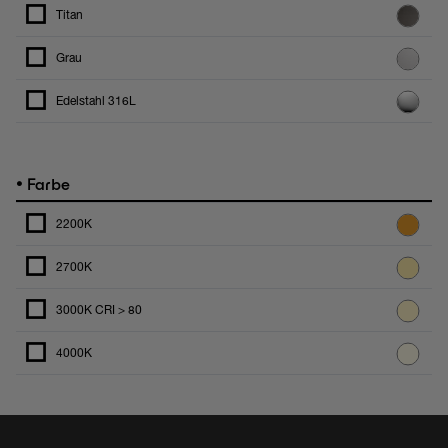
Titan
Grau
Edelstahl 316L
•
Farbe
2200K
2700K
3000K CRI > 80
4000K