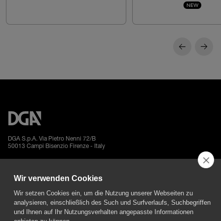
NEW
DGA S.p.A. Via Pietro Nenni 72/B
50013 Campi Bisenzio Firenze - Italy
Wir verwenden Cookies
Wir setzen Cookies ein, um die Nutzung unserer Webseiten zu
analysieren, einschließlich des Such und Surfverlaufs, Suchbegriffen
All rights reserved - VAT No. 02237280488 - REA: FI496272 - Share capital: €
und Ihnen auf Ihr Nutzungsverhalten angepasste Informationen
2.500.000,00