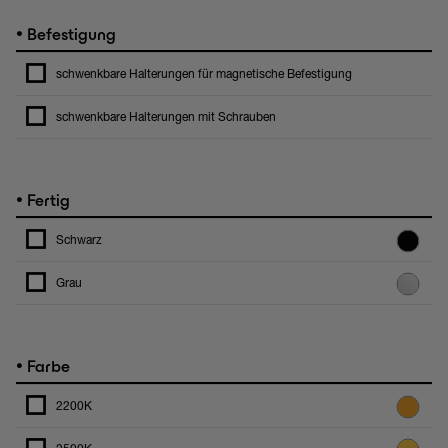
•
Befestigung
schwenkbare Halterungen für magnetische Befestigung
schwenkbare Halterungen mit Schrauben
•
Fertig
Schwarz
Grau
•
Farbe
2200K