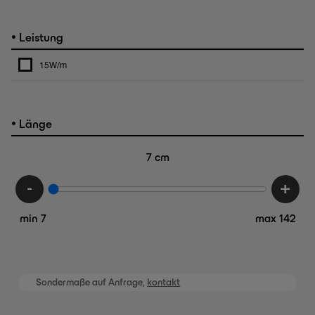
•
Leistung
15W/m
•
Länge
7
cm
-
+
min 7
max 142
Sondermaße auf Anfrage,
kontakt