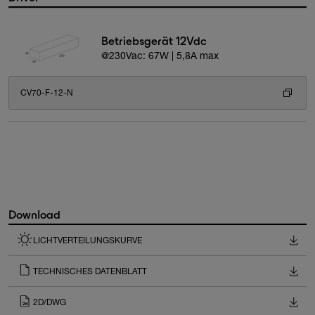
Betriebsgerät 12Vdc
@230Vac: 67W | 5,8A max
CV70-F-12-N
Download
LICHTVERTEILUNGSKURVE
TECHNISCHES DATENBLATT
2D/DWG