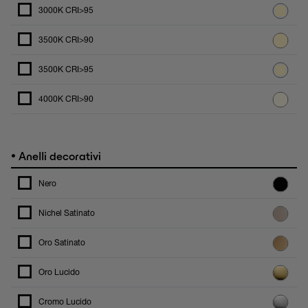
3000K CRI>95
3500K CRI>90
3500K CRI>95
4000K CRI>90
•
Anelli decorativi
Nero
Nichel Satinato
Oro Satinato
Oro Lucido
Cromo Lucido