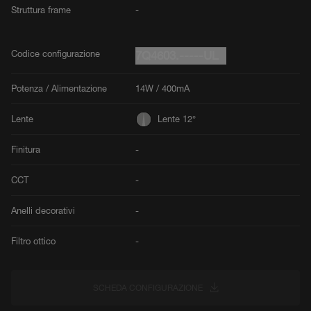
Struttura frame
-
Codice configurazione
7Q4603.-----UL
Potenza / Alimentazione
14W / 400mA
Lente
Lente 12°
Finitura
-
CCT
-
Anelli decorativi
-
Filtro ottico
-
SCHEDA CONFIGURAZIONE