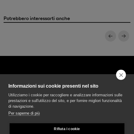
Potrebbero interessarti anche
Informazioni sui cookie presenti nel sito
DGA S.p.A. Via Pietro Nenni 72/B
Utilizziamo i cookie per raccogliere e analizzare informazioni sulle
50013 Campi Bisenzio Firenze - Italy
prestazioni e sull'utilizzo del sito, e per fornire migliori funzionalità
di navigazione.
Per saperne di più
Rifiuta i cookie
© DGA S.p.A. a socio unico - All rights reserved - P.Iva 02237280488 - REA: