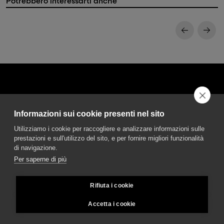
Potrebbero interessarti anche
Informazioni sui cookie presenti nel sito
DGA S.p.A. Via Pietro Nenni 72/B
Utilizziamo i cookie per raccogliere e analizzare informazioni sulle
50013 Campi Bisenzio Firenze - Italy
prestazioni e sull'utilizzo del sito, e per fornire migliori funzionalità
di navigazione.
Per saperne di più
Rifiuta i cookie
© DGA S.p.A. a socio unico - All rights reserved - P.Iva 02237280488 - REA:
FI496272 - Capitale sociale: € 2.500.000,00
Accetta i cookie
Condizioni di vendita e garanzia
-
Privacy
-
Whistleblowing
-
Credits