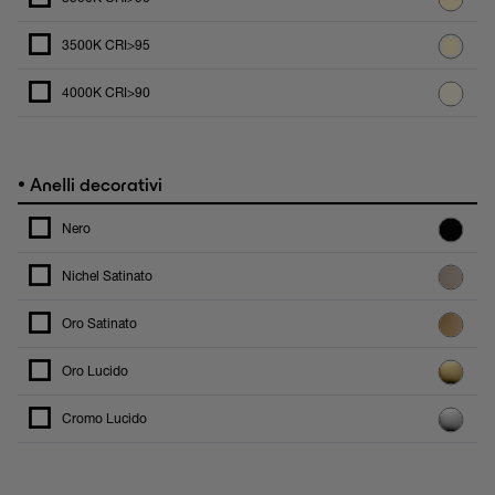
3500K CRI>95
4000K CRI>90
•
Anelli decorativi
Nero
Nichel Satinato
Oro Satinato
Oro Lucido
Cromo Lucido