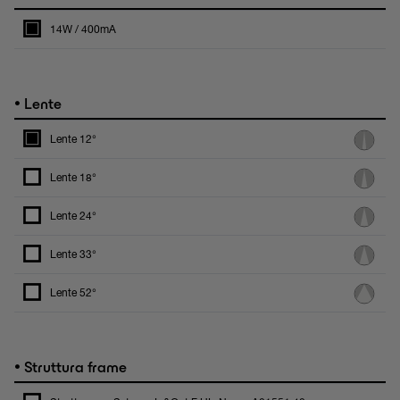
14W / 400mA
•
Lente
Lente 12°
Lente 18°
Lente 24°
Lente 33°
Lente 52°
•
Struttura frame