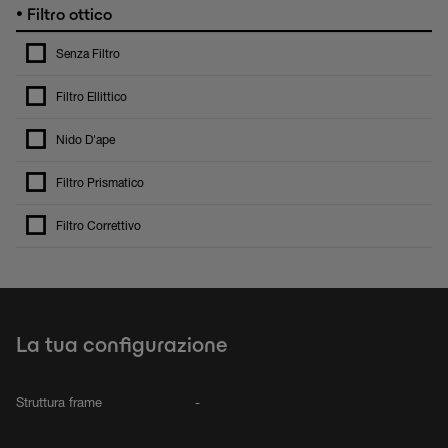
•
Filtro ottico
Senza Filtro
Filtro Ellittico
Nido D'ape
Filtro Prismatico
Filtro Correttivo
La tua configurazione
Struttura frame
-