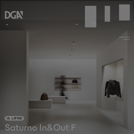
UL LISTED
Saturno In&Out F