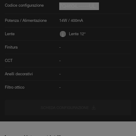
Codice configurazione
7Q4604.-----UL
Potenza / Alimentazione
14W / 400mA
Lente
Lente 12°
Finitura
-
CCT
-
Anelli decorativi
-
Filtro ottico
-
SCHEDA CONFIGURAZIONE