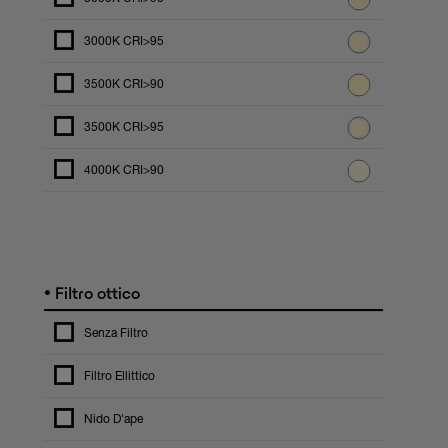
3000K CRI>95
3500K CRI>90
3500K CRI>95
4000K CRI>90
•
Filtro ottico
Senza Filtro
Filtro Ellittico
Nido D'ape