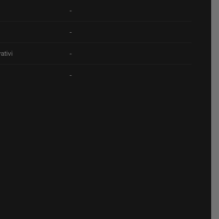
-
-
ativi
-
-