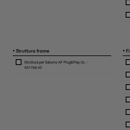
•
•
Struttura frame
Fi
Struttura per Saturno AF Plug&Play UL -
A01768.40