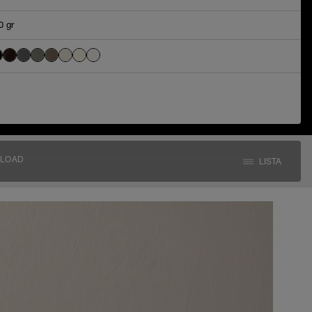
0 gr
LOAD
LISTA