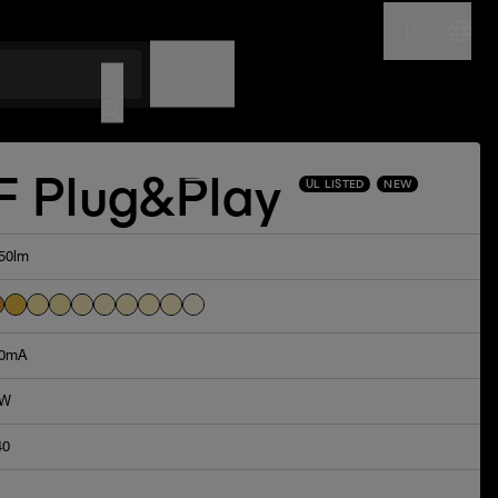
IT
NOME
CODICE
F Plug&Play
UL LISTED
NEW
50lm
0mA
4W
40