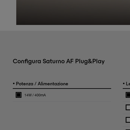
Configura Saturno AF Plug&Play
•
•
Potenza / Alimentazione
L
14W / 400mA