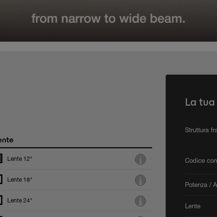
La tua
Struttura f
ente
Lente 12°
Codice con
Lente 18°
Potenza / 
Lente 24°
Lente