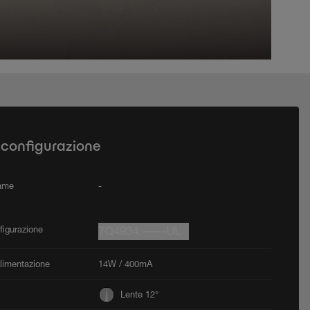
 configurazione
rame
-
figurazione
7Q4934.-----UL
Alimentazione
14W / 400mA
Lente 12°