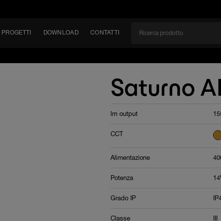
PROGETTI
DOWNLOAD
CONTATTI
/CAN
Saturno A
TÀ
lm output
15
EM
CCT
Alimentazione
40
Potenza
1
Grado IP
IP
Classe
III