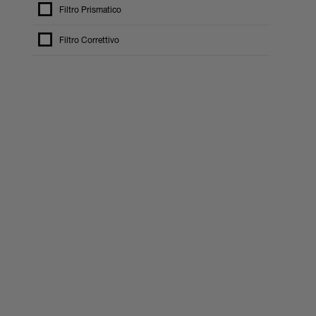
Filtro Prismatico
Filtro Correttivo