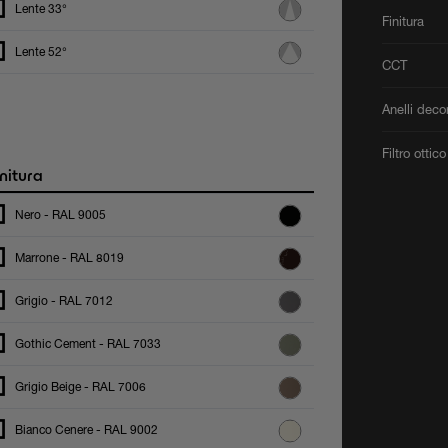
Lente 33°
Finitura
Lente 52°
CCT
Anelli decor
Filtro ottico
nitura
Nero - RAL 9005
Marrone - RAL 8019
Grigio - RAL 7012
Gothic Cement - RAL 7033
Grigio Beige - RAL 7006
Bianco Cenere - RAL 9002