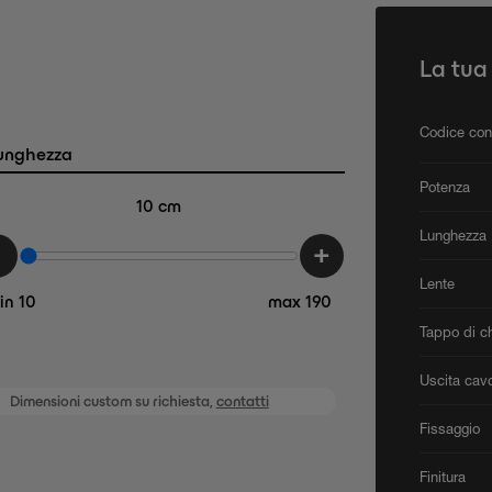
La tua
Codice con
unghezza
Potenza
10
cm
Lunghezza
-
+
Lente
in 10
max 190
Tappo di c
Uscita cav
Dimensioni custom su richiesta,
contatti
Fissaggio
Finitura