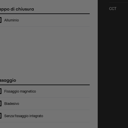
ppo di chiusura
CCT
Alluminio
ssaggio
Fissaggio magnetico
Biadesivo
Senza fissaggio integrato