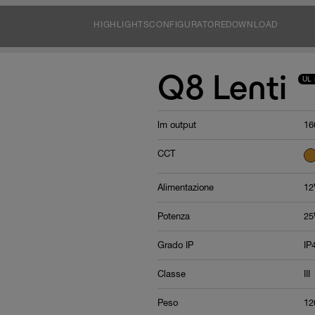
HIGHLIGHTS
CONFIGURATORE
DOWNLOAD
Q8 Lenti
UL 
lm output
16
CCT
Alimentazione
12
Potenza
2
Grado IP
IP
Classe
III
Peso
12