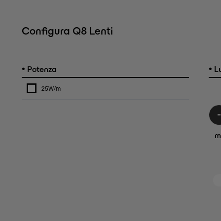
Configura Q8 Lenti
•
•
Potenza
L
25W/m
m