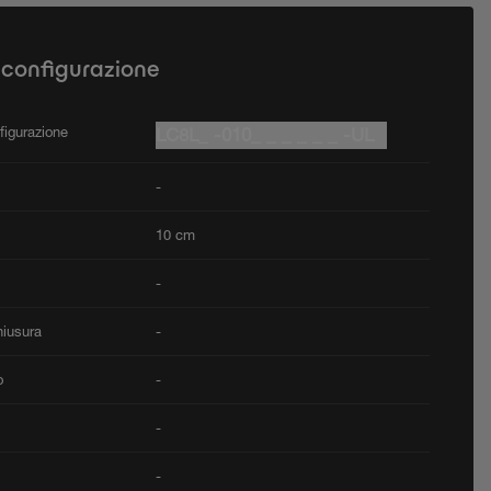
 configurazione
figurazione
LC8L_ -010_ _ _ _ _ _ -UL
-
10 cm
-
hiusura
-
o
-
-
-