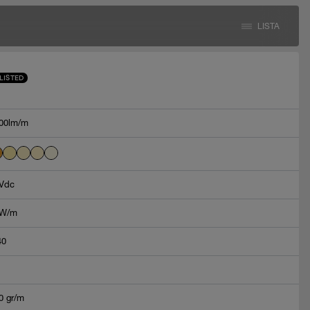
LISTA
LISTED
00lm/m
Vdc
5W/m
40
0 gr/m