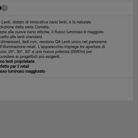
 Lenti, dotato di innovative nano lenti, è la naturale
oluzione della serie Cometa.
azie alle nuove nano ottiche, il flusso luminoso è maggiore
spetto alle lenti standard.
 dimensioni, 8x8 mm, rendono Q8 Lenti unico nel panorama
ll’illuminazione retail. L’apparecchio impiega tre aperture di
scio: 20°, 30°, 50° e una nuova potenza (26W/m) per
spondere ai progettisti più esigenti.
no lenti proprietarie
fetto per il retail
usso luminoso maggiorato