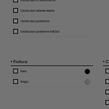
Uscita cavo in testa In&Out
Uscita cavo laterale destra
Uscita cavo posteriore
Uscita cavo posteriore In&Out
•
•
Finitura
C
Nero
Grigio