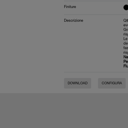
Finiture
Descrizione
Q8
ev
Gr
ri
Le
de
fa
ri
Na
Per
Fl
DOWNLOAD
CONFIGURA