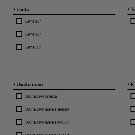
•
•
Lente
Ta
Lente 20°
Lente 30°
Lente 50°
•
•
Uscita cavo
Fi
Uscita cavo in testa
Uscita cavo laterale sinistra
Uscita cavo laterale In&Out